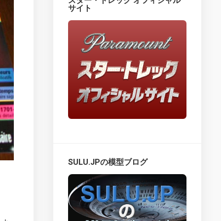
スター・トレック オフィシャル
サイト
Star
Trek
Fact
Files
–
issues
1
–
25
Star
Trek
Fact
Files
–
issues
SULU.JPの模型ブログ
26
–
314