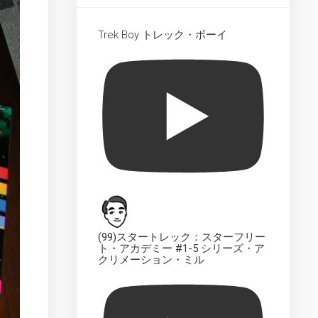
Collection
Dedication
Trek Boy トレック・ボーイ
Plaque
UK
The
Official
Starships
Collection
UK
The
Official
Starships
Collection
The
(99)スタートレック：スターフリー
Official
ト・アカデミー #1-5 シリーズ・ア
Starships
クリメーション・ミル
Collection
–
Market
Test