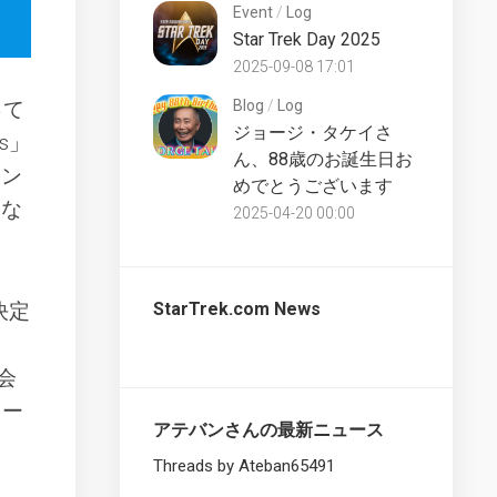
The
Event
/
Log
Official
Star Trek Day 2025
Starships
2025-09-08 17:01
Collection
Bonus
って
Blog
/
Log
UK
ジョージ・タケイさ
es」
The
ん、88歳のお誕生日お
ラン
Official
めでとうございます
Starships
とな
2025-04-20 00:00
Collection
Special
UK
The
決定
StarTrek.com News
Official
Starships
Collection
会
XL
スー
UK
アテバンさんの最新ニュース
The
Threads by Ateban65491
Official
Starships