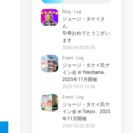
Test
Fake
Lower
Blog
/
Log
Files
Decks
ジョージ・タケイさ
Starships
LCARS
ん、
Collection
Desktop
卆寿おめでとうござい
UK
Starship
ます
Universe
Lucky
2026-04-20 00:00
Starships
Counter
Collection
Event
/
Log
Site
ジョージ・タケイ氏サ
Online
History
イン会 in Yokohama、
Die-
Official
Cast
2025年11月開催
Fan
Starships
2025-10-31 22:34
Club
Collection
UK
Event
/
Log
Star
ジョージ・タケイ氏サ
Trek
Discovery
Partworks
イン会 in Tokyo、2025
Starships
Commentary
Collection
年11月開催
UK
2025-10-22 20:00