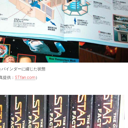
をバインダーに綴じた状態
真提供：
STfan.com
）