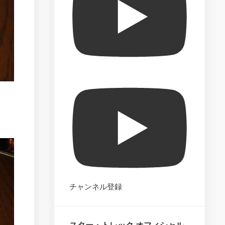
The
Official
Build
the
Enterprise-
D
–
Market
Test
Star
Trek
Best
Episode
Collection
Star
Trek
チャンネル登録
Fact
Files
–
Overview