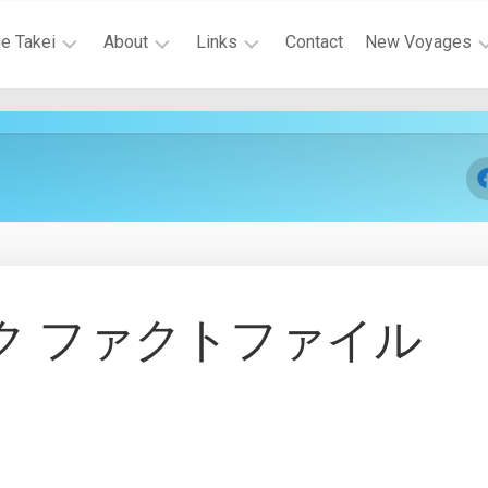
e Takei
About
Links
Contact
New Voyages
エ
関
エ
ク
連
ピ
セ
リ
ソ
ル
ン
ー
シ
ク
ド
オ・
リ
キ
キ
ン
ャ
ャ
ク
ス
ン
バ
ト
ペ
ク ファクトファイル
ナ
ー
ー
ン
か
ら
SULU.JP
へ
RIP