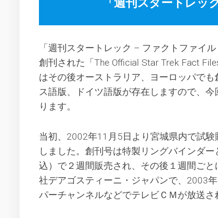
「週刊スタートレック
ー
の
活
エ
動
ク
セ
2005
「週刊スタートレック – ファクトファイル –」
ル
年
シ
の
創刊された「The Official Star Trek Fact Fi
オ
活
はその後オーストラリア、ヨーロッパでも
の
動
設
ス語版、ドイツ語版が存在しますので、今
2007
定
ります。
年
イ
の
メ
活
ー
動
当初、2002年11月5日より宮城県内で試
ジ
しました。創刊号は特製リングバインダー
2014
フ
年
ァ
込）で２週間販売され、その後１週間ごと
の
イ
社デアゴスティーニ・ジャパンで、2003
活
ル
動
パーチャンネルなどでテレビＣＭが放送さ
2017
年