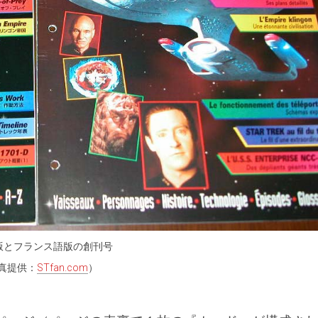
版とフランス語版の創刊号
真提供：
STfan.com
）