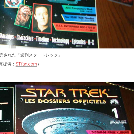
売された「週刊スタートレック」
真提供：
STfan.com
）