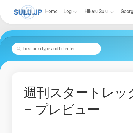
Skip
to
Home
Log
Hikaru Sulu
Georg
content
News
ス
バ
SULU.JP
ー
イ
News
Event
ル
オ
SULU.JP
ー
グ
Blog
更
登
ラ
新
場
フ
Past
New
の
ィ
Log
Voyages
Starship
出
ー
News
Class
版
更
フ
物
Starship
週刊スタートレッ
新
ィ
Gallery
TOS
ル
更
で
モ
新
– プレビュー
の
グ
ヒ
ラ
惑
カ
フ
星
ル・
ィ
連
ス
ー
邦