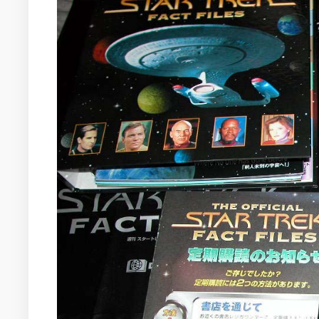
の
活
動
2022
年
の
活
動