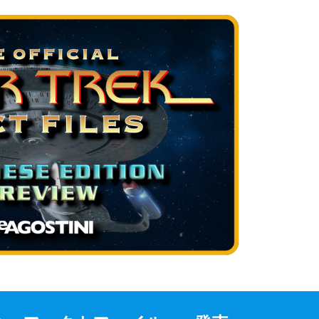
サ
イ
ト
ポ
リ
シ
ー