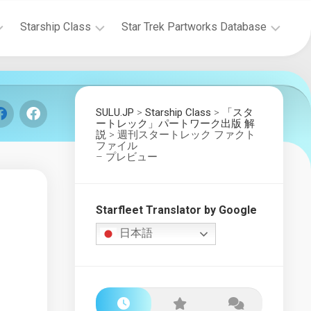
Starship Class
Star Trek Partworks Database
Starship
The
Research
Official
Starships
The
SULU.JP
>
Collection
Starship Class
>
「スタ
Wolf
ートレック」パートワーク出版 解
by
説
>
週刊スタートレック ファクト
359
Fanhome/DeAgostini
ファイル
Research
– プレビュー
Project
Build
the
Starship
Enterprise-
Gallery
D
Starfleet Translator by Google
Starship
Build
日本語
Class
the
Award
Enterprise-
D
San
–
Francisco
Market
Yards