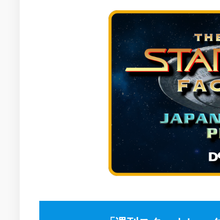
ー
情
イ
ル
報
ン
ー
配
タ
信
新
ビ
局
時
ュ
間
ー
軸
リ
で
ン
の
ク
ス
日
ー
2000
本
ル
年
で
ー
か
の
ら
他
活
2002
作
動
年
品
の
で
活
の
動
ス
ー
2004
ル
年