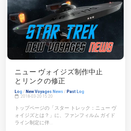
ニュー ヴォイジズ制作中止
とリンクの修正
Log
/
New Voyages News
/
Past Log
2018-03-20 15:20
トップページの「スター トレック：ニュー ヴ
ォイジズとは？」に、ファンフィルム ガイド
ライン制定に伴...