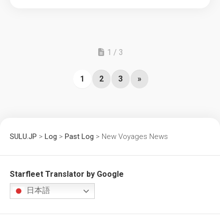
1 / 3
1
2
3
»
SULU.JP
>
Log
>
Past Log
>
New Voyages News
Starfleet Translator by Google
日本語