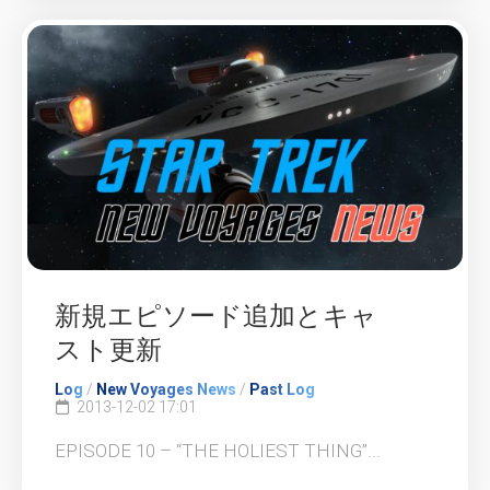
新規エピソード追加とキャ
スト更新
Log
/
New Voyages News
/
Past Log
2013-12-02 17:01
EPISODE 10 – “THE HOLIEST THING”...