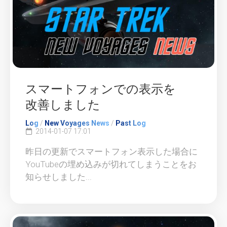
スマートフォンでの表示を
改善しました
Log
/
New Voyages News
/
Past Log
2014-01-07 17:01
昨日の更新でスマートフォン表示した場合に
YouTubeの埋め込みが切れてしまうことをお
知らせしました...