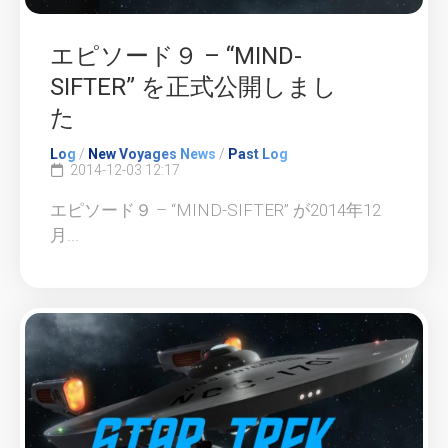
エピソード９ – “MIND-
SIFTER” を正式公開しまし
た
Log
/
New Voyages News
/
Past Log
2014-12-03 12:17
エピソード９ – “MIND-SIFTER” が2014年12
月...