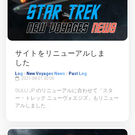
サイトをリニューアルしま
した
Log
/
New Voyages News
/
Past Log
2021-08-01 00:00
SULU.JP のリニューアルに合わせて「スタ
ー・トレック ニューヴォエジズ」もリニュー
アルしました...