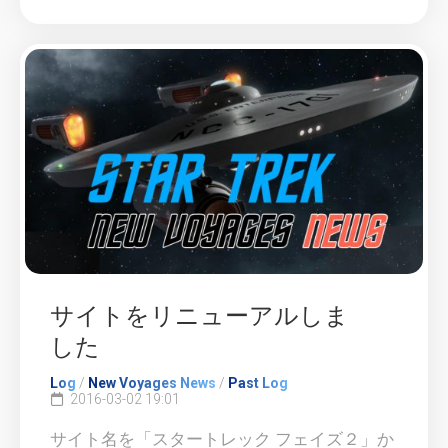
サイトをリニューアルしま
した
Log
/
New Voyages News
/
Past Log
2016-03-02 19:01
サイト名を「スタートレック フェイズ２」か