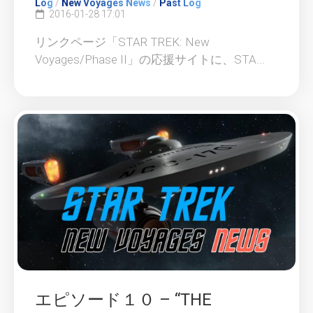
Log
/
New Voyages News
/
Past Log
2016-01-28 17:01
リンクページ「STAR TREK: New
Voyages/Phase II」の応援サイトに、STA...
エピソード１０ – “THE