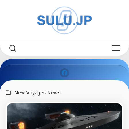
Skip
to
content
New Voyages News