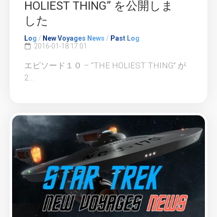
HOLIEST THING” を公開しま
した
Log
/
New Voyages News
/
Past Log
2016-01-18 17:01
エピソード１０ – “THE HOLIEST THING” が
2...