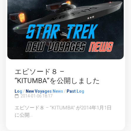
エピソード８ –
“KITUMBA”を公開しました
Log
/
New Voyages News
/
Past Log
2014-01-06 18:17
エピソード８ – “KITUMBA” が2014年1月1日
に公開...