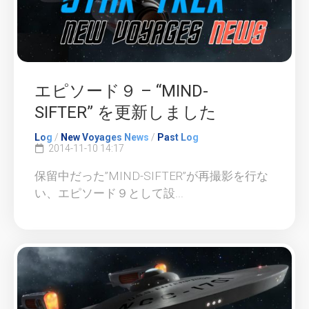
エピソード９ – “MIND-
SIFTER” を更新しました
Log
/
New Voyages News
/
Past Log
2014-11-10 14:17
保留中だった”MIND-SIFTER”が再撮影を行な
い、エピソード９として設...