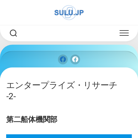
Skip
to
content
エンタープライズ・リサーチ
-2-
第二船体機関部