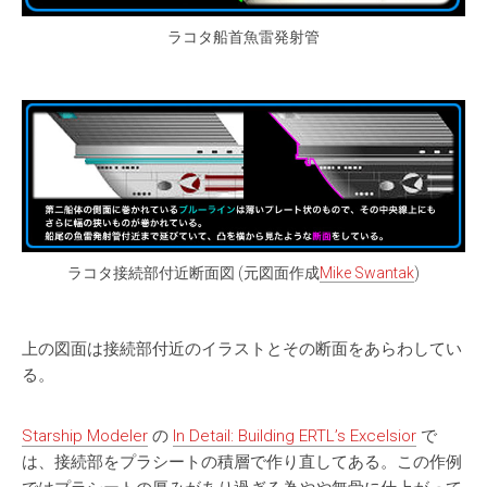
ラコタ船首魚雷発射管
ラコタ接続部付近断面図 (元図面作成
Mike Swantak
)
上の図面は接続部付近のイラストとその断面をあらわしてい
る。
Starship Modeler
の
In Detail: Building ERTL’s Excelsior
で
は、接続部をプラシートの積層で作り直してある。この作例