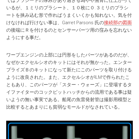
ではプラシートの厚みがあり過ぎる為やや無骨に仕上がって
いるが、１ミリのプラシート、１０枚に０.３ミリのプラシ
ートを挟み込む形で作ればうまくいくかも知れない。気を付
けなければ行けない事は、Garret Parsons 氏の
接続部の図面
の後端にＲを付けるのとセンサーパーツ用の窪みを忘れない
ようにする事だ。
ワープエンジンの上部には円形をしたパーツがあるのだが、
なぜかエクセルシオのキットにはそれが無かった。エンター
プライズＢのキットになって新たにこのパーツを取り付ける
ように改良された。また、エクセルシオがILMで作られたこ
ともあり、このパーツが「スター・ウォーズ」に登場するタ
イファイターのコックピットハッチからの流用である事は疑
いようの無い事実である。船尾の魚雷発射管は撮影用模型と
比較するとあまりにも貧弱なモールドがなされている。