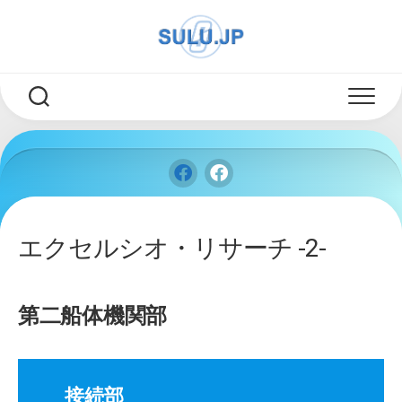
Skip
to
content
エクセルシオ・リサーチ -2-
第二船体機関部
接続部