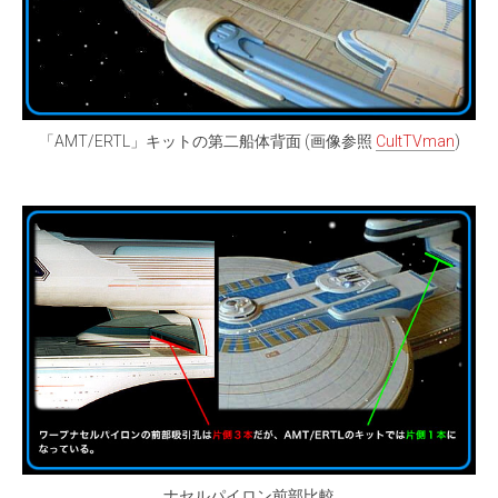
「AMT/ERTL」キットの第二船体背面 (画像参照
CultTVman
)
ナセルパイロン前部比較