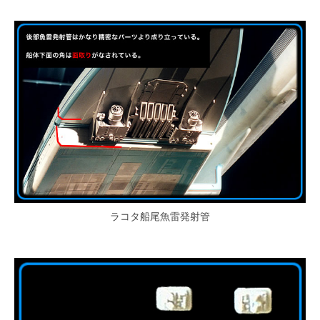
ラコタ船尾魚雷発射管