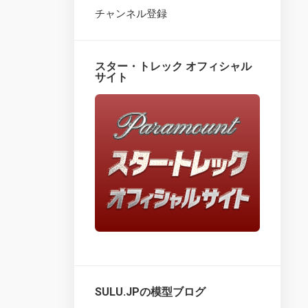
チャンネル登録
Star
Trek
Fact
Files
スター・トレック オフィシャル
–
サイト
Overview
Star
Trek
Fact
Files
–
issues
1
–
25
Star
Trek
Fact
Files
SULU.JPの模型ブログ
–