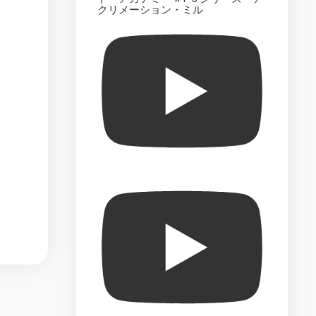
The
クリメーション・ミル
Official
Starships
Collection
–
Market
Test
The
Official
Build
the
Enterprise-
D
–
Market
Test
Star
Trek
Best
Episode
Collection