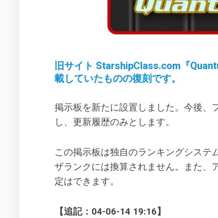
作
動
年
品
の
で
活
の
動
ス
ー
2004
ル
年
旧サイト StarshipClass.com『Qua
ー
の
載していたものの復刻です。
活
エ
動
ク
掲示板を新たに設置しました。今後、フ
セ
2005
ル
年
し、更新履歴のみとします。
シ
の
オ
活
の
動
この掲示板は独自のランキングシステム
設
2007
ザランクには換算されません。また、
定
年
定はできます。
イ
の
メ
活
ー
動
【追記：04-06-14 19:16】
ジ