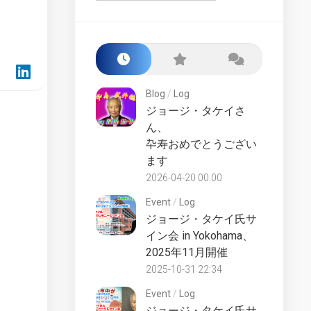
Starship
Build
Class
the
Award
Enterprise-
D
San
–
Francisco
Market
Yards
Blog
/
Log
Test
ジョージ・タケイさ
Fake
Lower
ん、
Files
Decks
卆寿おめでとうござい
Starships
LCARS
ます
Collection
Desktop
UK
2026-04-20 00:00
Starship
Universe
Lucky
Event
/
Log
Starships
Counter
ジョージ・タケイ氏サ
Collection
イン会 in Yokohama、
Site
2025年11月開催
Online
History
Die-
2025-10-31 22:34
Official
Cast
Fan
Starships
Event
/
Log
Club
Collection
ジョージ・タケイ氏サ