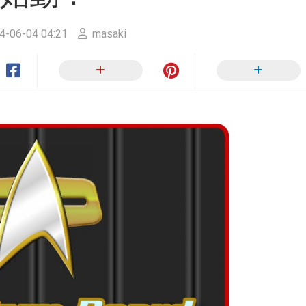
ー
ン
か
4-06-04 04:21
masaki
ら
SULU.JP
へ
RIP
サ
イ
ト
ポ
リ
シ
ー