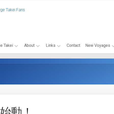
rge Takei Fans
e Takei
About
Links
Contact
New Voyages
エ
関
エ
ク
連
ピ
セ
リ
ソ
ル
ン
ー
シ
ク
ド
オ・
リ
キ
キ
ン
ャ
ャ
ク
ス
ン
バ
ト
ペ
d、始動！
ナ
ー