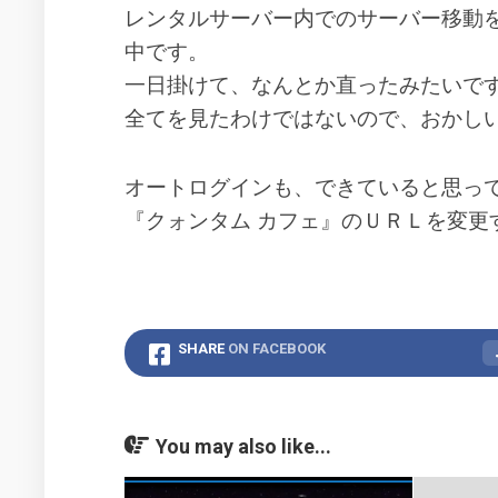
2014
フ
レンタルサーバー内でのサーバー移動
年
ァ
の
中です。
イ
活
ル
一日掛けて、なんとか直ったみたいで
動
全てを見たわけではないので、おかし
2017
年
の
オートログインも、できていると思っ
活
『クォンタム カフェ』のＵＲＬを変更
動
2022
年
の
活
動
SHARE
ON FACEBOOK
You may also like...