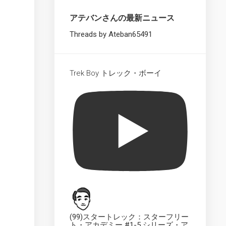
Starships
Collection
アテバンさんの最新ニュース
XL
UK
Threads by Ateban65491
The
Official
Starships
Trek Boy トレック・ボーイ
Collection
Dedication
Plaque
UK
The
Official
Starships
Collection
UK
The
Official
Starships
Collection
(99)スタートレック：スターフリー
ト・アカデミー #1-5 シリーズ・ア