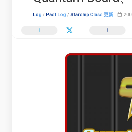
TOS
ル
更
で
モ
新
の
グ
Log
/
Past Log
/
Starship Class 更新
200
ヒ
ラ
惑
カ
フ
星
ル・
ィ
連
ス
ー
邦
ー
情
イ
ル
報
ン
ー
配
タ
信
新
ビ
局
時
ュ
間
ー
軸
リ
で
ン
の
ク
ス
日
ー
2000
本
ル
年
で
ー
か
の
ら
他
活
2002