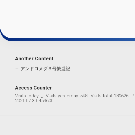
Another Content
アンドロメダ３号繁盛記
Access Counter
Visits today:
_
| Visits yesterday:
548
| Visits total:
189626
| P
2021-07-30: 454600