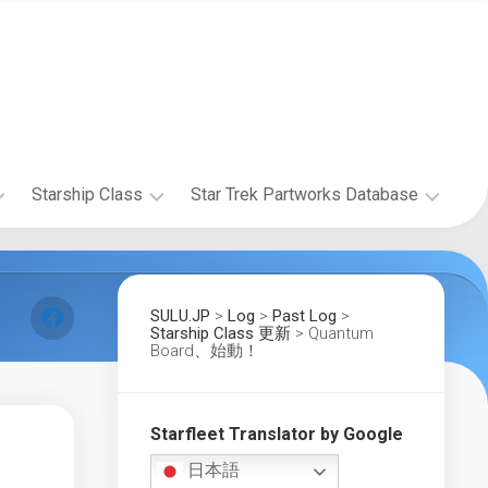
Starship Class
Star Trek Partworks Database
Starship
The
Research
Official
Starships
SULU.JP
>
Log
>
Past Log
>
The
Collection
Starship Class 更新
>
Quantum
Wolf
Board、始動！
by
359
Fanhome/DeAgostini
Research
Project
Build
the
Starfleet Translator by Google
Starship
Enterprise-
Gallery
日本語
D