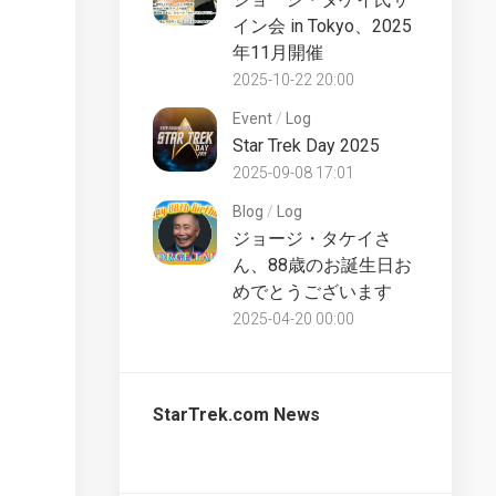
UK
イン会 in Tokyo、2025
Star
Trek
年11月開催
Discovery
Partworks
Starships
2025-10-22 20:00
Commentary
Collection
Event
/
Log
UK
Star Trek Day 2025
The
2025-09-08 17:01
Official
Starships
Blog
/
Log
Collection
ジョージ・タケイさ
Bonus
ん、88歳のお誕生日お
UK
めでとうございます
The
2025-04-20 00:00
Official
Starships
Collection
Special
StarTrek.com News
UK
The
Official