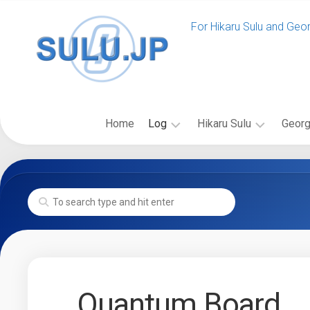
Skip
to
For Hikaru Sulu and Geo
content
Home
Log
Hikaru Sulu
Georg
News
ス
バ
SULU.JP
ー
イ
News
Event
ル
オ
SULU.JP
ー
グ
Blog
更
登
ラ
新
場
フ
Past
New
の
ィ
Log
Voyages
Starship
出
ー
News
Class
版
更
フ
物
Quantum Boar
Starship
新
ィ
Gallery