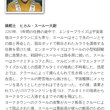
操舵士 ヒカル・スールー大尉
2263年、5年間の任務の途中で、エンタープライズは宇宙基
地ヨークタウンに立ち寄り、スールーはそこで夫のベンとそ
の娘と再会した。脱出ポッドで救出されたカララを護衛する
任務を受けた後、エンタープライズはクラールの小型戦闘艇
群に急襲され、戦闘中にスールーは指令席に就いた。スール
ーはカークとチェコフと共に、ケルビンポッドでエンタープ
ライズから近くの惑星アルタミドの地表に不時着した。惑星
上では、クラールによって捕らえられて生き残ったクルーと
合流し、クラールの野営地から抜け出し、宇宙艦隊にメッセ
ージを送ろうとしたがそれはできなかった。その後、遺棄さ
れていたUSSフランクリンを見つけ、アルタミドの地表から
ヨークタウンに入港するまでその船を飛ばした。
ヨークタウンへのクラールの攻撃がカーク船長とクルーによ
って阻止された後、スールーは乗組員が彼らの船長のための