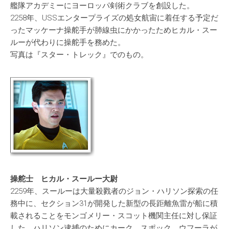
艦隊アカデミーにヨーロッパ剣術クラブを創設した。
2258年、USSエンタープライズの処女航宙に着任する予定だ
ったマッケーナ操舵手が肺線虫にかかったためヒカル・スー
ルーが代わりに操舵手を務めた。
写真は『スター・トレック』でのもの。
操舵士 ヒカル・スールー大尉
2259年、スールーは大量殺戮者のジョン・ハリソン探索の任
務中に、セクション31が開発した新型の長距離魚雷が船に積
載されることをモンゴメリー・スコット機関主任に対し保証
した。ハリソン逮捕のためにカーク、スポック、ウフーラが