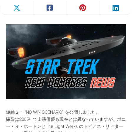
短編２ – “NO WIN SCENARIO” を公開しました。
撮影は2005年で出演俳優も現在とは異なっていますが、ポニ
ー・Ｒ・ホートンとThe Light Works のトビアス・リヒター