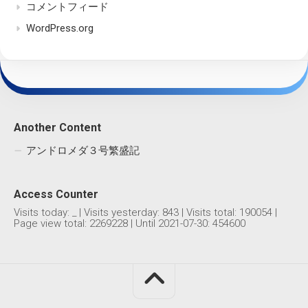
コメントフィード
WordPress.org
Another Content
アンドロメダ３号繁盛記
Access Counter
Visits today:
_
| Visits yesterday:
843
| Visits total:
190054
|
Page view total:
2269228
| Until 2021-07-30: 454600