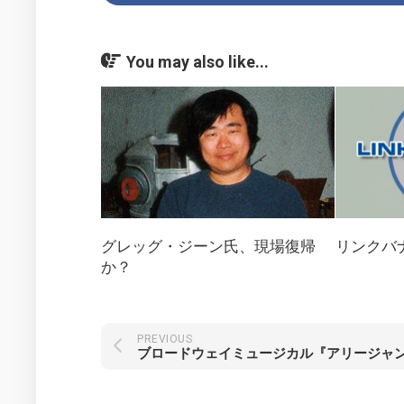
2014
フ
年
ァ
の
イ
活
You may also like...
ル
動
2017
年
の
活
動
2022
年
の
グレッグ・ジーン氏、現場復帰
リンクバ
活
か？
動
PREVIOUS