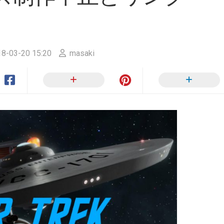
ー
ン
か
ら
SULU.JP
へ
8-03-20 15:20
masaki
RIP
サ
イ
ト
ポ
リ
シ
ー