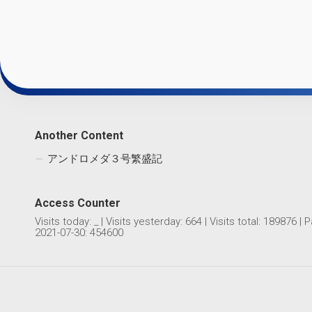
Another Content
アンドロメダ３号繁盛記
Access Counter
Visits today:
_
| Visits yesterday:
664
| Visits total:
189876
| P
2021-07-30: 454600