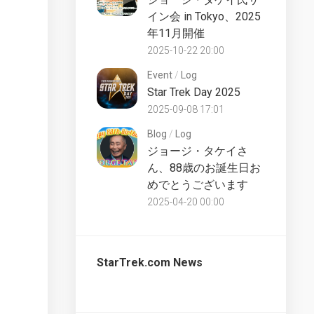
UK
イン会 in Tokyo、2025
Star
Trek
年11月開催
Discovery
Partworks
Starships
2025-10-22 20:00
Commentary
Collection
Event
/
Log
UK
Star Trek Day 2025
The
2025-09-08 17:01
Official
Starships
Blog
/
Log
Collection
ジョージ・タケイさ
Bonus
ん、88歳のお誕生日お
UK
めでとうございます
The
2025-04-20 00:00
Official
Starships
Collection
Special
StarTrek.com News
UK
The
Official