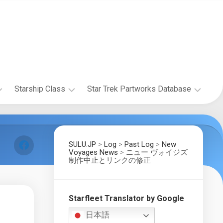
Starship Class
Star Trek Partworks Database
Starship
The
Research
Official
Starships
SULU.JP
>
Log
>
Past Log
>
New
The
Collection
Voyages News
>
ニュー ヴォイジズ
Wolf
制作中止とリンクの修正
by
359
Fanhome/DeAgostini
Research
Project
Build
the
Starfleet Translator by Google
Starship
Enterprise-
Gallery
日本語
D