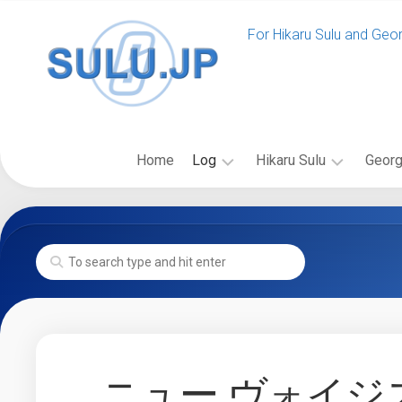
Skip
to
For Hikaru Sulu and Geo
content
Home
Log
Hikaru Sulu
Georg
News
ス
バ
SULU.JP
ー
イ
News
Event
ル
オ
SULU.JP
ー
グ
Blog
更
登
ラ
新
場
フ
Past
New
の
ィ
Log
Voyages
Starship
出
ー
News
Class
版
更
フ
物
ニュー ヴォイジ
Starship
新
ィ
Gallery