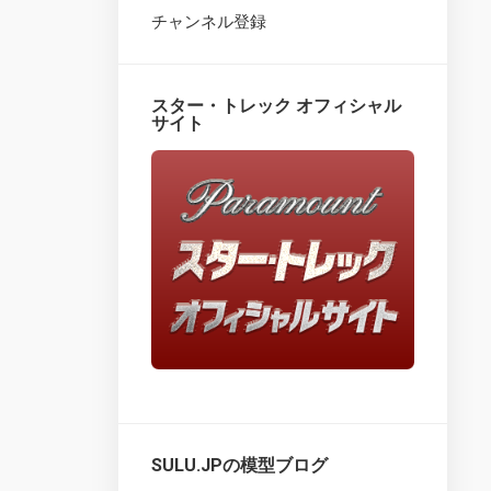
チャンネル登録
Star
Trek
Fact
Files
スター・トレック オフィシャル
–
サイト
Overview
Star
Trek
Fact
Files
–
issues
1
–
25
Star
Trek
Fact
Files
SULU.JPの模型ブログ
–