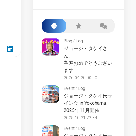
Starship
Build
Class
the
Award
Enterprise-
D
San
–
Francisco
Market
Yards
Blog
/
Log
Test
ジョージ・タケイさ
Fake
Lower
ん、
Files
Decks
卆寿おめでとうござい
Starships
LCARS
ます
Collection
Desktop
UK
2026-04-20 00:00
Starship
Universe
Lucky
Event
/
Log
Starships
Counter
ジョージ・タケイ氏サ
Collection
イン会 in Yokohama、
Site
2025年11月開催
Online
History
Die-
2025-10-31 22:34
Official
Cast
Fan
Starships
Event
/
Log
Club
Collection
ジョージ・タケイ氏サ