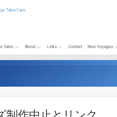
rge Takei Fans
e Takei
About
Links
Contact
New Voyages
エ
関
エ
ク
連
ピ
セ
リ
ソ
ル
ン
ー
シ
ク
ド
オ・
リ
キ
キ
ン
ャ
ャ
ク
ス
ン
バ
ト
ペ
ズ制作中止とリンク
ナ
ー