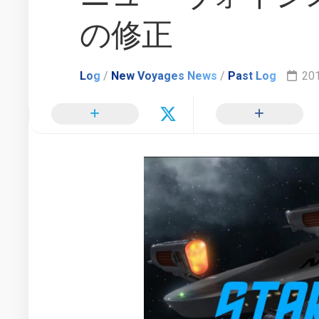
TOS
ル
更
で
モ
の修正
新
の
グ
ヒ
ラ
惑
カ
フ
星
Log
/
New Voyages News
/
Past Log
201
ル・
ィ
連
ス
ー
邦
ー
情
イ
ル
報
ン
ー
配
タ
信
新
ビ
局
時
ュ
間
ー
軸
リ
で
ン
の
ク
ス
日
ー
2000
本
ル
年
で
ー
か
の
ら
他
活
2002