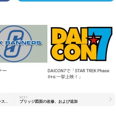
ナー
DAICON7で「STAR TREK Phase
II+α 一挙上映！」
NEXT
ブロードウェイミュージカル『アリージャンス/忠誠』上映決定
ブリッジ図面の改修、および追加