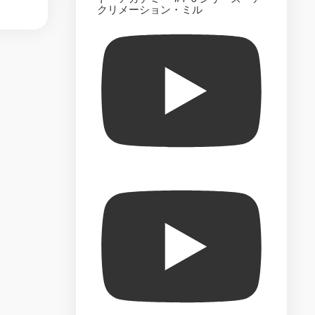
The
クリメーション・ミル
Official
Starships
Collection
–
Market
Test
The
Official
Build
the
Enterprise-
D
–
Market
Test
Star
Trek
Best
Episode
Collection