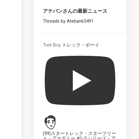
Starships
Collection
アテバンさんの最新ニュース
XL
UK
Threads by Ateban65491
The
Official
Starships
Trek Boy トレック・ボーイ
Collection
Dedication
Plaque
UK
The
Official
Starships
Collection
UK
The
Official
Starships
Collection
(99)スタートレック：スターフリー
ト・アカデミー #1-5 シリーズ・ア