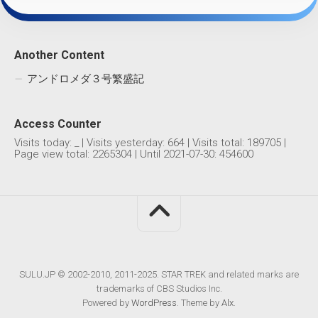
Another Content
アンドロメダ３号繁盛記
Access Counter
Visits today:
_
| Visits yesterday:
664
| Visits total:
189705
|
Page view total:
2265304
| Until 2021-07-30: 454600
SULU.JP © 2002-2010, 2011-2025. STAR TREK and related marks are
trademarks of CBS Studios Inc.
Powered by
WordPress
. Theme by
Alx
.