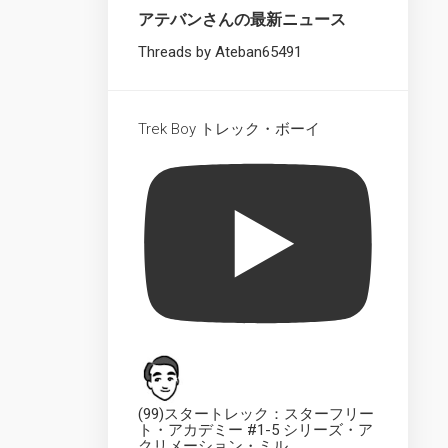
Starships
アテバンさんの最新ニュース
Collection
XL
Threads by Ateban65491
UK
The
Official
Trek Boy トレック・ボーイ
Starships
Collection
Dedication
Plaque
UK
The
Official
Starships
Collection
UK
The
Official
Starships
(99)スタートレック：スターフリー
Collection
ト・アカデミー #1-5 シリーズ・ア
クリメーション・ミル