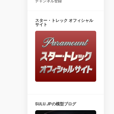
チャンネル登録
Star
Trek
Fact
スター・トレック オフィシャル
Files
サイト
–
Overview
Star
Trek
Fact
Files
–
issues
1
–
25
Star
Trek
Fact
SULU.JPの模型ブログ
Files
–