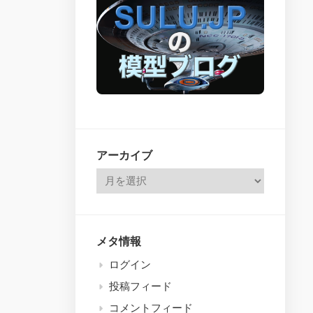
issues
26
–
314
アーカイブ
メタ情報
ログイン
投稿フィード
コメントフィード