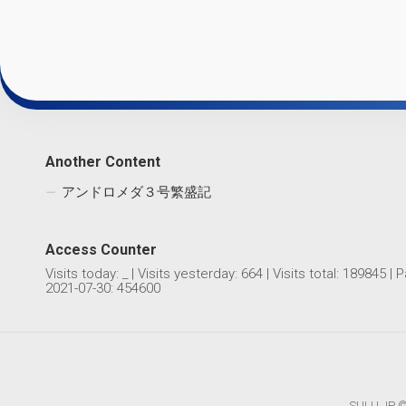
Another Content
アンドロメダ３号繁盛記
Access Counter
Visits today:
_
| Visits yesterday:
664
| Visits total:
189845
| P
2021-07-30: 454600
SULU.JP © 