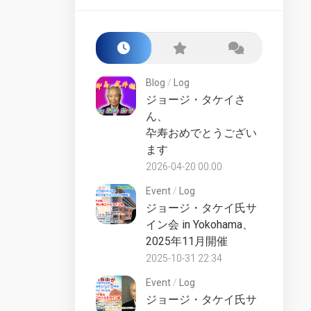
Starship
Build
Class
the
Award
Enterprise-
D
San
–
Francisco
Blog
/
Log
Market
Yards
Test
ジョージ・タケイさ
Fake
ん、
Lower
Files
卆寿おめでとうござい
Decks
ます
Starships
LCARS
Collection
Desktop
2026-04-20 00:00
UK
Starship
Event
/
Log
Universe
Lucky
ジョージ・タケイ氏サ
Starships
Counter
イン会 in Yokohama、
Collection
Site
2025年11月開催
Online
History
2025-10-31 22:34
Die-
Official
Cast
Event
/
Log
Fan
Starships
ジョージ・タケイ氏サ
Club
Collection