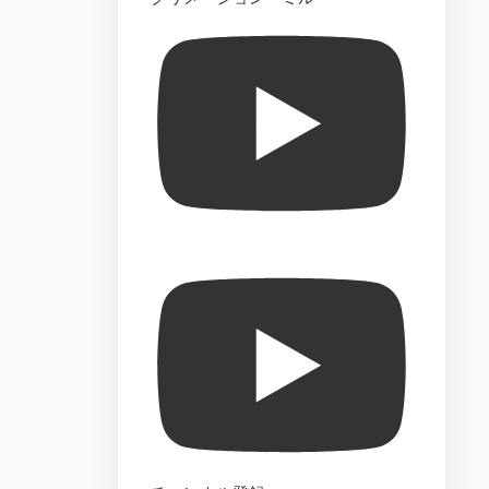
The
Official
Starships
Collection
–
Market
Test
The
Official
Build
the
Enterprise-
D
–
Market
Test
Star
Trek
Best
Episode
Collection