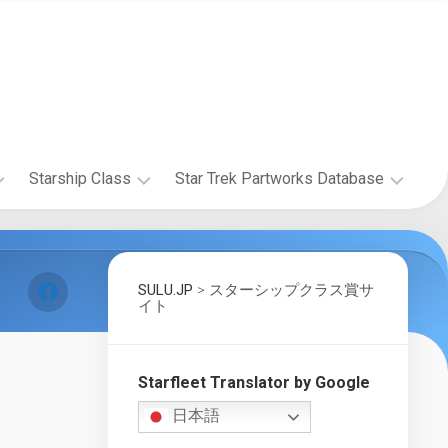
Starship Class
Star Trek Partworks Database
Starship
The
Research
Official
Starships
SULU.JP
>
スターシップクラス賞サ
The
Collection
イト
Wolf
by
359
Fanhome/DeAgostini
Research
Project
Build
Starfleet Translator by Google
the
Starship
Enterprise-
日本語
Gallery
D