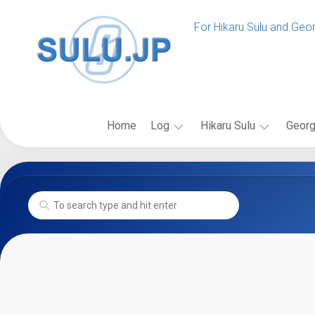
Skip
to
For Hikaru Sulu and Geo
content
Home
Log
Hikaru Sulu
Georg
News
ス
バ
SULU.JP
ー
イ
News
Event
ル
オ
SULU.JP
ー
グ
Blog
更
登
ラ
新
場
フ
Past
New
の
ィ
Log
Voyages
Starship
出
ー
News
Class
版
更
フ
物
Starship
新
ィ
Gallery