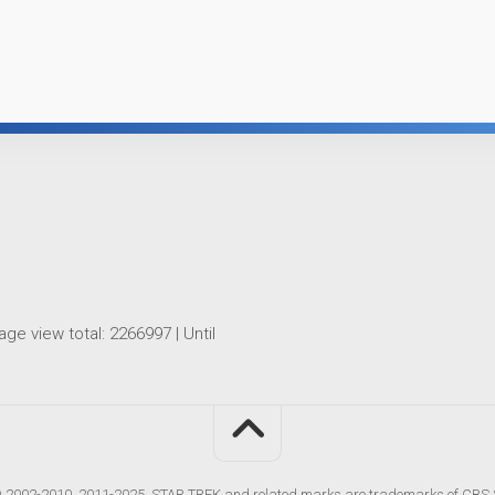
age view total:
2266997
| Until
2002-2010, 2011-2025. STAR TREK and related marks are trademarks of CBS S