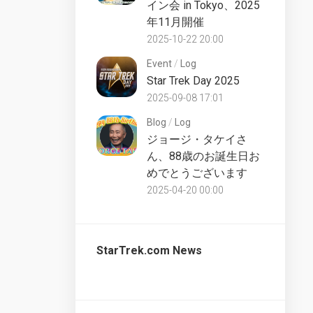
イン会 in Tokyo、2025
UK
Star
年11月開催
Trek
Discovery
2025-10-22 20:00
Partworks
Starships
Commentary
Collection
Event
/
Log
UK
Star Trek Day 2025
2025-09-08 17:01
The
Official
Blog
/
Log
Starships
ジョージ・タケイさ
Collection
ん、88歳のお誕生日お
Bonus
UK
めでとうございます
2025-04-20 00:00
The
Official
Starships
Collection
StarTrek.com News
Special
UK
The
Official