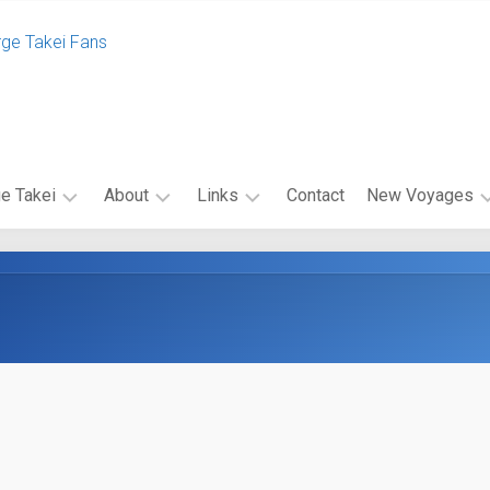
rge Takei Fans
e Takei
About
Links
Contact
New Voyages
エ
関
エ
ク
連
ピ
セ
リ
ソ
ル
ン
ー
シ
ク
ド
オ・
リ
キ
キ
ン
ャ
ャ
ク
ス
ン
バ
ト
ペ
ナ
ー