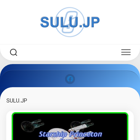
Skip
to
content
SULU.JP