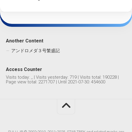
Another Content
アンドロメダ３号繁盛記
Access Counter
Visits today:
_
| Visits yesterday:
719
| Visits total:
190228
|
Page view total:
2271707
| Until 2021-07-30: 454600
SULU.JP © 2002-2010, 2011-2025. STAR TREK and related marks are