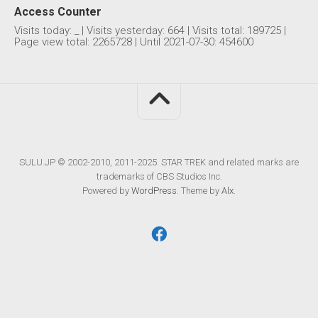
Access Counter
Visits today:
_
| Visits yesterday:
664
| Visits total:
189725
|
Page view total:
2265728
| Until 2021-07-30: 454600
SULU.JP © 2002-2010, 2011-2025. STAR TREK and related marks are
trademarks of CBS Studios Inc.
Powered by
WordPress
. Theme by
Alx
.