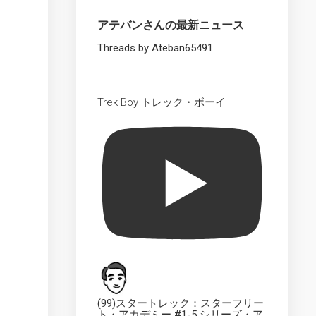
Starships
Collection
アテバンさんの最新ニュース
XL
UK
Threads by Ateban65491
The
Official
Starships
Trek Boy トレック・ボーイ
Collection
Dedication
Plaque
UK
The
Official
Starships
Collection
UK
The
Official
Starships
Collection
(99)スタートレック：スターフリー
ト・アカデミー #1-5 シリーズ・ア