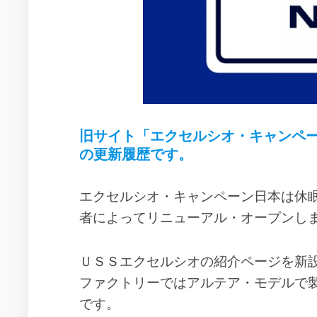
作
動
年
品
の
で
活
の
動
ス
ー
2004
ル
年
ー
の
活
エ
動
旧サイト「エクセルシオ・キャンペーン 日本 (E
ク
の更新履歴です。
セ
2005
ル
年
シ
の
エクセルシオ・キャンペーン日本は休
オ
活
の
動
者によってリニューアル・オープンし
設
2007
定
年
ＵＳＳエクセルシオの紹介ページを新
イ
の
メ
活
ファクトリーではアルテア・モデルで
ー
動
です。
ジ