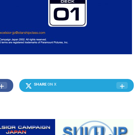
SHARE
ON X