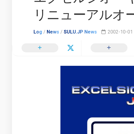
TOS
ル
更
で
モ
リニューアルオ
新
の
グ
ヒ
ラ
惑
カ
フ
星
Log
/
News
/
SULU.JP News
2002-10-01 
ル・
ィ
連
ス
ー
邦
ー
情
イ
ル
報
ン
ー
配
タ
信
新
ビ
局
時
ュ
間
ー
軸
リ
で
ン
の
ク
ス
日
ー
2000
本
ル
年
で
ー
か
の
ら
他
活
2002