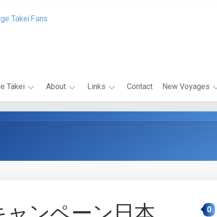
rge Takei Fans
e Takei
About
Links
Contact
New Voyages
エ
関
エ
ク
連
ピ
セ
リ
ソ
ル
ン
ー
シ
ク
ド
オ・
リ
キ
キ
ン
ャ
ャ
ク
ス
ン
バ
ト
ペ
キャンペーン日本、
0
ナ
ー