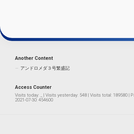
Another Content
アンドロメダ３号繁盛記
Access Counter
Visits today:
_
| Visits yesterday:
548
| Visits total:
189580
| P
2021-07-30: 454600