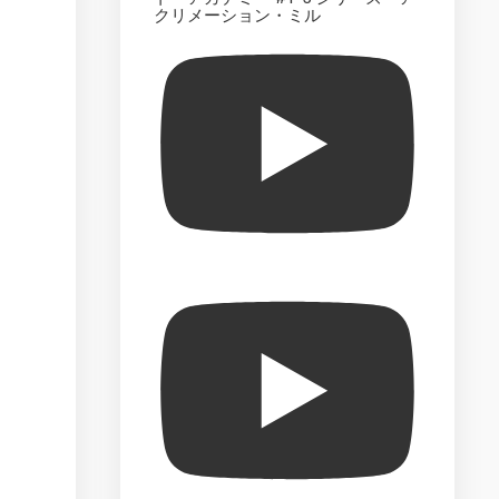
The
クリメーション・ミル
Official
Starships
Collection
–
Market
Test
The
Official
Build
the
Enterprise-
D
–
Market
Test
Star
Trek
Best
Episode
Collection