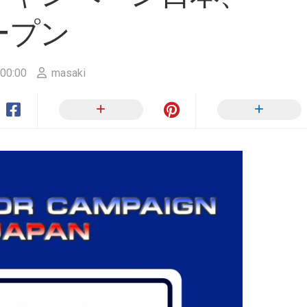
ー
ン
ープン
か
ら
SULU.JP
へ
00:00
masaki
RIP
サ
イ
ト
ポ
リ
シ
ー