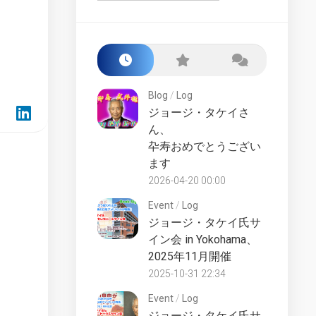
Starship
Build
Class
the
Award
Enterprise-
D
San
–
Francisco
Market
Yards
Blog
/
Log
Test
ジョージ・タケイさ
Fake
Lower
ん、
Files
Decks
卆寿おめでとうござい
Starships
LCARS
ます
Collection
Desktop
UK
2026-04-20 00:00
Starship
Universe
Lucky
Event
/
Log
Starships
Counter
ジョージ・タケイ氏サ
Collection
イン会 in Yokohama、
Site
2025年11月開催
Online
History
Die-
2025-10-31 22:34
Official
Cast
Fan
Starships
Event
/
Log
Club
Collection
ジョージ・タケイ氏サ