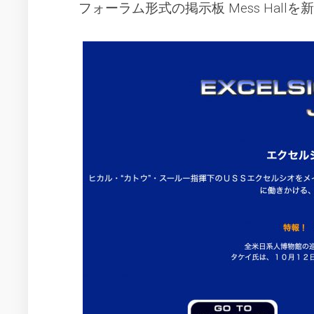
2014
フ
フォーラム形式の掲示板 Mess Hall
年
ァ
の
イ
活
ル
動
2017
年
の
活
動
2022
年
の
活
動