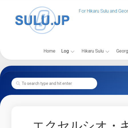
Skip
to
For Hikaru Sulu and Geo
content
Home
Log
Hikaru Sulu
Georg
News
ス
バ
SULU.JP
ー
イ
News
Event
ル
オ
SULU.JP
ー
グ
Blog
更
登
ラ
新
場
フ
Past
New
の
ィ
Log
Voyages
Starship
出
ー
News
Class
版
更
フ
物
エクセルシオ・
Starship
新
ィ
Gallery