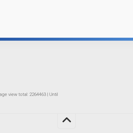
age view total:
2264463
| Until