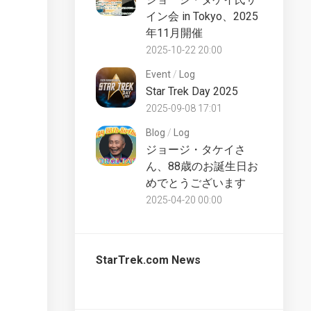
UK
イン会 in Tokyo、2025
Star
Trek
年11月開催
Discovery
Partworks
Starships
2025-10-22 20:00
Commentary
Collection
Event
/
Log
UK
Star Trek Day 2025
The
2025-09-08 17:01
Official
Starships
Blog
/
Log
Collection
ジョージ・タケイさ
Bonus
ん、88歳のお誕生日お
UK
めでとうございます
The
2025-04-20 00:00
Official
Starships
Collection
Special
StarTrek.com News
UK
The
Official