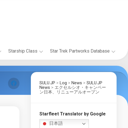
Starship Class
Star Trek Partworks Database
Starship
The
Research
Official
Starships
SULU.JP
>
Log
>
News
>
SULU.JP
The
Collection
News
>
エクセルシオ・キャンペー
Wolf
ン日本、リニューアルオープン
by
359
Fanhome/DeAgostini
Research
Project
Build
the
Starfleet Translator by Google
Starship
Enterprise-
Gallery
日本語
D