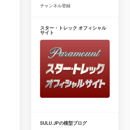
チャンネル登録
Star
Trek
Fact
Files
スター・トレック オフィシャル
–
サイト
Overview
Star
Trek
Fact
Files
–
issues
1
–
25
Star
Trek
Fact
Files
SULU.JPの模型ブログ
–