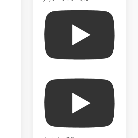
The
Official
Starships
Collection
–
Market
Test
The
Official
Build
the
Enterprise-
D
–
Market
Test
Star
Trek
Best
Episode
Collection