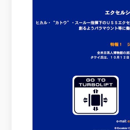
2014
フ
年
ァ
の
イ
活
ル
動
2017
年
の
活
動
2022
年
の
活
動