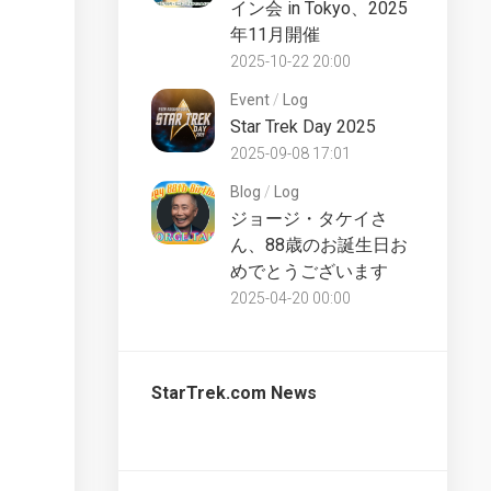
イン会 in Tokyo、2025
UK
Star
年11月開催
Trek
Discovery
2025-10-22 20:00
Partworks
Starships
Commentary
Collection
Event
/
Log
UK
Star Trek Day 2025
2025-09-08 17:01
The
Official
Blog
/
Log
Starships
ジョージ・タケイさ
Collection
ん、88歳のお誕生日お
Bonus
UK
めでとうございます
2025-04-20 00:00
The
Official
Starships
Collection
StarTrek.com News
Special
UK
The
Official