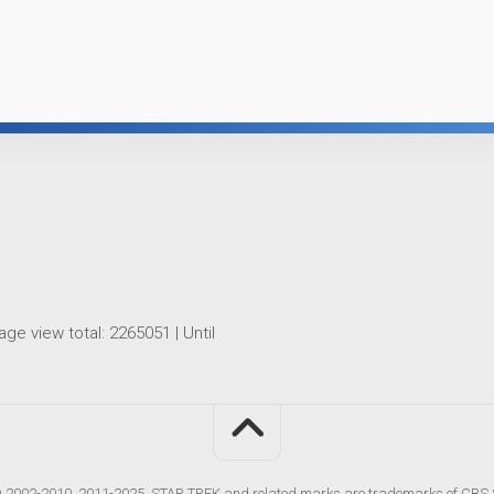
age view total:
2265051
| Until
2002-2010, 2011-2025. STAR TREK and related marks are trademarks of CBS S