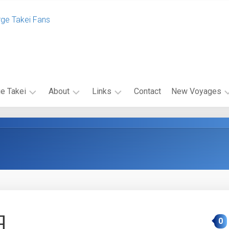
rge Takei Fans
e Takei
About
Links
Contact
New Voyages
エ
関
エ
ク
連
ピ
セ
リ
ソ
ル
ン
ー
シ
ク
ド
オ・
リ
キ
キ
ン
ャ
ャ
ク
ス
ン
バ
ト
ペ
旧
0
ナ
ー