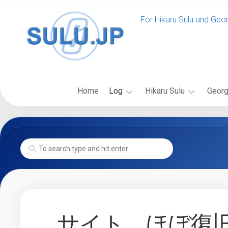
Skip
to
For Hikaru Sulu and Geo
content
Home
Log
Hikaru Sulu
Georg
News
ス
バ
SULU.JP
ー
イ
News
Event
ル
オ
SULU.JP
ー
グ
Blog
更
登
ラ
新
場
フ
Past
New
の
ィ
Log
Voyages
Starship
出
ー
News
Class
版
更
フ
物
サイト、ほぼ復
Starship
新
ィ
Gallery