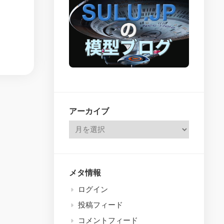
issues
26
–
314
アーカイブ
メタ情報
ログイン
投稿フィード
コメントフィード