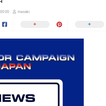
ー
ン
か
00:00
masaki
ら
SULU.JP
へ
RIP
サ
イ
ト
ポ
リ
シ
ー