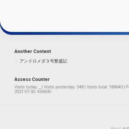
Another Content
アンドロメダ３号繁盛記
Access Counter
Visits today:
_
| Visits yesterday:
548
| Visits total:
189640
| P
2021-07-30: 454600
SULU.JP © 