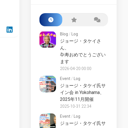
Starship
Build
Class
the
Award
Enterprise-
D
San
–
Francisco
Blog
/
Log
Market
Yards
Test
ジョージ・タケイさ
Fake
ん、
Lower
Files
卆寿おめでとうござい
Decks
ます
Starships
LCARS
Collection
Desktop
2026-04-20 00:00
UK
Starship
Event
/
Log
Universe
Lucky
ジョージ・タケイ氏サ
Starships
Counter
イン会 in Yokohama、
Collection
Site
2025年11月開催
Online
History
2025-10-31 22:34
Die-
Official
Cast
Event
/
Log
Fan
Starships
ジョージ・タケイ氏サ
Club
Collection