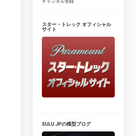
チャンネル登録
Star
Trek
Fact
スター・トレック オフィシャル
Files
サイト
–
Overview
Star
Trek
Fact
Files
–
issues
1
–
25
Star
Trek
Fact
SULU.JPの模型ブログ
Files
–