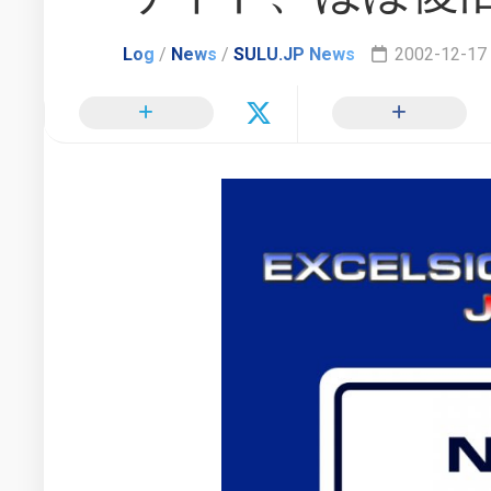
TOS
ル
更
で
モ
新
の
グ
Log
/
News
/
SULU.JP News
2002-12-17 
ヒ
ラ
惑
カ
フ
星
ル・
ィ
連
ス
ー
邦
ー
情
イ
ル
報
ン
ー
配
タ
信
新
ビ
局
時
ュ
間
ー
軸
リ
で
ン
の
ク
ス
日
ー
2000
本
ル
年
で
ー
か
の
ら
他
活
2002