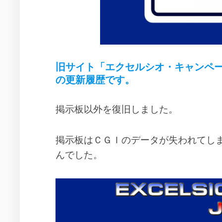
作
動
年
品
の
で
活
の
動
ス
ー
2004
ル
年
旧サイト「エクセルシオ・キャンペーン 日本 (E
ー
の
の更新履歴です。
活
エ
動
ク
掲示板以外を復旧しました。
セ
2005
ル
年
シ
の
掲示板はＣＧＩのデータが失われてし
オ
活
の
動
んでした。
設
2007
定
年
イ
の
メ
活
ー
動
ジ