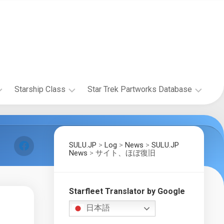
Starship Class
Star Trek Partworks Database
Starship
The
Research
Official
Starships
SULU.JP
>
Log
>
News
>
SULU.JP
The
Collection
News
>
サイト、ほぼ復旧
Wolf
by
359
Fanhome/DeAgostini
Research
Project
Build
Starfleet Translator by Google
the
Starship
Enterprise-
日本語
Gallery
D