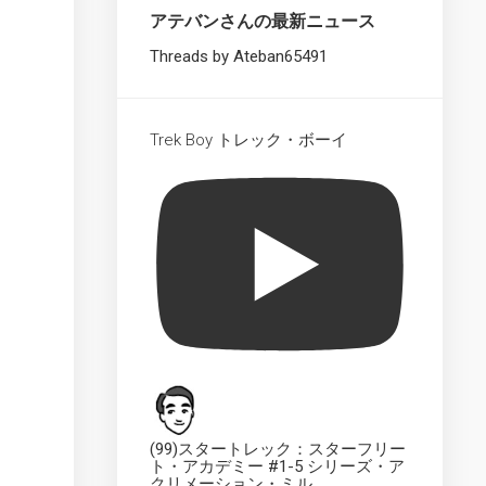
Starships
アテバンさんの最新ニュース
Collection
XL
Threads by Ateban65491
UK
The
Official
Trek Boy トレック・ボーイ
Starships
Collection
Dedication
Plaque
UK
The
Official
Starships
Collection
UK
The
Official
Starships
(99)スタートレック：スターフリー
Collection
ト・アカデミー #1-5 シリーズ・ア
クリメーション・ミル