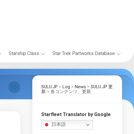
Starship Class
Star Trek Partworks Database
Starship
The
Research
Official
Starships
SULU.JP
>
Log
>
News
>
SULU.JP 更
The
Collection
新
>
各コンテンツ、更新
Wolf
by
359
Fanhome/DeAgostini
Research
Project
Build
Starfleet Translator by Google
the
Starship
Enterprise-
日本語
Gallery
D