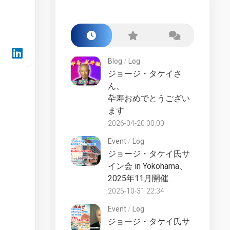
Starship
Build
Class
the
Award
Enterprise-
D
San
–
Francisco
Blog
/
Log
Market
Yards
Test
ジョージ・タケイさ
Fake
ん、
Lower
Files
卆寿おめでとうござい
Decks
ます
Starships
LCARS
Collection
Desktop
2026-04-20 00:00
UK
Starship
Event
/
Log
Universe
Lucky
ジョージ・タケイ氏サ
Starships
Counter
イン会 in Yokohama、
Collection
Site
2025年11月開催
Online
History
2025-10-31 22:34
Die-
Official
Cast
Event
/
Log
Fan
Starships
ジョージ・タケイ氏サ
Club
Collection