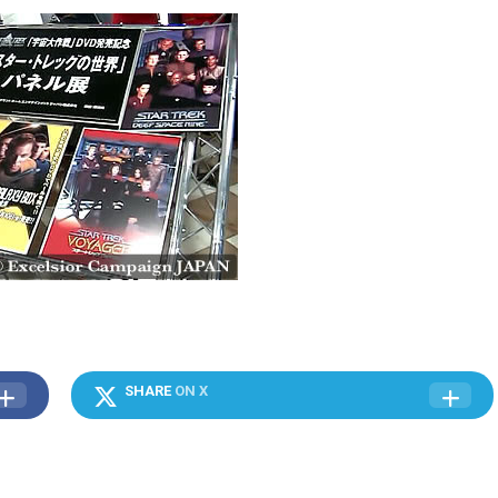
SHARE
ON X