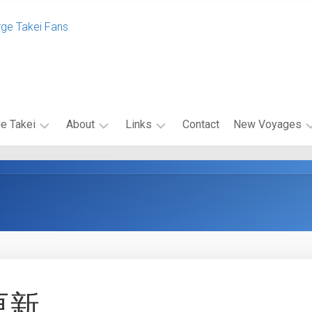
rge Takei Fans
e Takei
About
Links
Contact
New Voyages
エ
関
エ
ク
連
ピ
セ
リ
ソ
ル
ン
ー
シ
ク
ド
オ・
リ
キ
キ
ン
ャ
ャ
ク
ス
ン
バ
ト
ペ
更新
ナ
ー