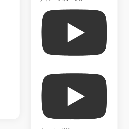
The
Official
Starships
Collection
–
Market
Test
The
Official
Build
the
Enterprise-
D
–
Market
Test
Star
Trek
Best
Episode
Collection