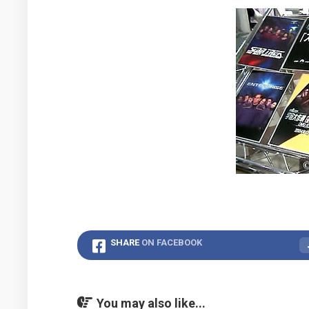
2014
フ
年
ァ
の
イ
活
ル
動
2017
年
の
活
動
2022
年
の
活
動
SHARE
ON FACEBOOK
You may also like...