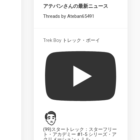
Starships
アテバンさんの最新ニュース
Collection
XL
Threads by Ateban65491
UK
The
Official
Trek Boy トレック・ボーイ
Starships
Collection
Dedication
Plaque
UK
The
Official
Starships
Collection
UK
The
Official
Starships
(99)スタートレック：スターフリー
Collection
ト・アカデミー #1-5 シリーズ・ア
クリメーション・ミル