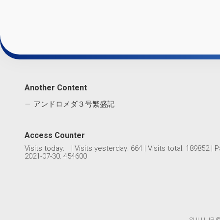
Another Content
アンドロメダ３号繁盛記
Access Counter
Visits today:
_
| Visits yesterday:
664
| Visits total:
189852
| P
2021-07-30: 454600
SULU.JP © 