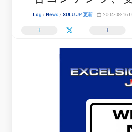
TOS
ル
更
で
モ
新
の
グ
Log
/
News
/
SULU.JP 更新
2004-08-16 0
ヒ
ラ
惑
カ
フ
星
ル・
ィ
連
ス
ー
邦
ー
情
イ
ル
報
ン
ー
配
タ
信
新
ビ
局
時
ュ
間
ー
軸
リ
で
ン
の
ク
ス
日
ー
2000
本
ル
年
で
ー
か
の
ら
他
活
2002