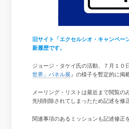
作
動
年
品
の
で
活
の
動
ス
ー
2004
ル
年
旧サイト「エクセルシオ・キャンペーン 日本 (EX
ー
の
新履歴です。
活
エ
動
ク
セ
2005
ジョージ・タケイ氏の活動、７月１０
ル
年
世界」パネル展
』の様子を暫定的に掲
シ
の
オ
活
の
動
メーリング・リストは最近まで閲覧の
設
2007
定
先頃削除されてしまったため記述を修
年
イ
の
メ
活
関連事項のあるミッションも記述修正
ー
動
ジ