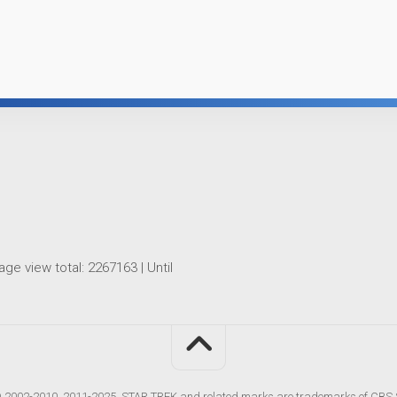
age view total:
2267163
| Until
2002-2010, 2011-2025. STAR TREK and related marks are trademarks of CBS S