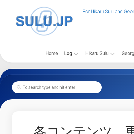
Skip
to
For Hikaru Sulu and Geo
content
Home
Log
Hikaru Sulu
Georg
News
ス
バ
SULU.JP
ー
イ
News
Event
ル
オ
SULU.JP
ー
グ
Blog
更
登
ラ
新
場
フ
Past
New
の
ィ
Log
Voyages
Starship
出
ー
News
Class
版
更
フ
物
各コンテンツ、
Starship
新
ィ
Gallery