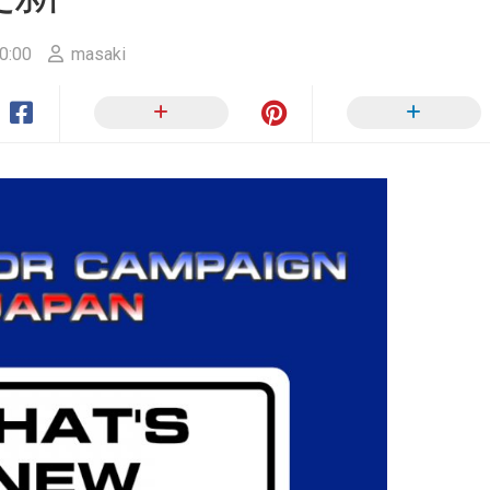
ー
ン
か
0:00
masaki
ら
SULU.JP
へ
RIP
サ
イ
ト
ポ
リ
シ
ー