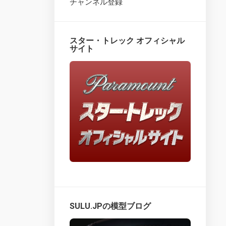
チャンネル登録
Star
Trek
Fact
スター・トレック オフィシャル
Files
サイト
–
Overview
Star
Trek
Fact
Files
–
issues
1
–
25
Star
Trek
Fact
SULU.JPの模型ブログ
Files
–