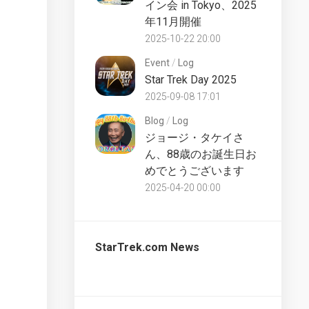
イン会 in Tokyo、2025
UK
Star
年11月開催
Trek
Discovery
2025-10-22 20:00
Partworks
Starships
Commentary
Collection
Event
/
Log
UK
Star Trek Day 2025
2025-09-08 17:01
The
Official
Blog
/
Log
Starships
ジョージ・タケイさ
Collection
ん、88歳のお誕生日お
Bonus
UK
めでとうございます
2025-04-20 00:00
The
Official
Starships
Collection
StarTrek.com News
Special
UK
The
Official