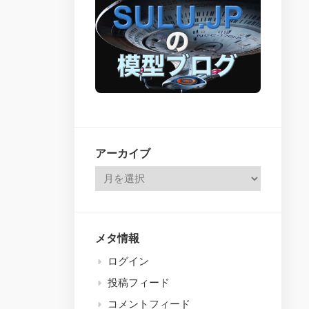
issues
26
–
314
アーカイブ
メタ情報
ログイン
投稿フィード
コメントフィード