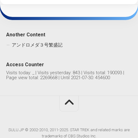
Another Content
アンドロメダ３号繁盛記
Access Counter
Visits today:
_
| Visits yesterday:
843
| Visits total:
190093
|
Page view total:
2269668
| Until 2021-07-30: 454600
SULU.JP © 2002-2010, 2011-2025. STAR TREK and related marks are
trademarks of CBS Studios Inc.