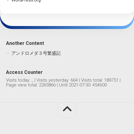
WordPress.org
Another Content
アンドロメダ３号繁盛記
Access Counter
Visits today:
_
| Visits yesterday:
664
| Visits total:
189751
|
Page view total:
2265866
| Until 2021-07-30: 454600