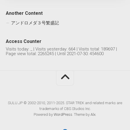
Another Content
アンドロメダ３号繁盛記
Access Counter
Visits today:
_
| Visits yesterday:
664
| Visits total:
189697
|
Page view total:
2265245
| Until 2021-07-30: 454600
SULU.JP © 2002-2010, 2011-2025. STAR TREK and related marks are
trademarks of CBS Studios Inc.
Powered by
WordPress
. Theme by
Alx
.