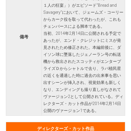
１人の狂宴」）がエピソード"Bread and
Savagery"において、ジェームズ・コーリー
からカーク役を取って代わったが、これも
チェンバースによる脚本である。
当初、2014年2月14日に公開される予定で
備考
あったが、エンド・クレジットにミスが発
見されたため修正された。本編前後に、ダ
イソン球に墜落したジェノーラン号の転送
機から救出されたスコッティがエンタープ
ライズＤからシャトルで去り、ラパ植民星
の近くを通過した時に過去の出来事を思い
出すシーンが挿入され、視覚効果も新しく
なり、エンディングも撮り直しがなされて
ヴァージョン2として公開されている。ディ
レクターズ・カット作品が2014年2月14日
公開のヴァージョン1である。
ディレクターズ・カット作品