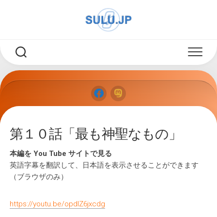
Skip
to
content
第１０話「最も神聖なもの」
本編を You Tube サイトで見る
英語字幕を翻訳して、日本語を表示させることができます
（ブラウザのみ）
https://youtu.be/opdlZ6jxcdg