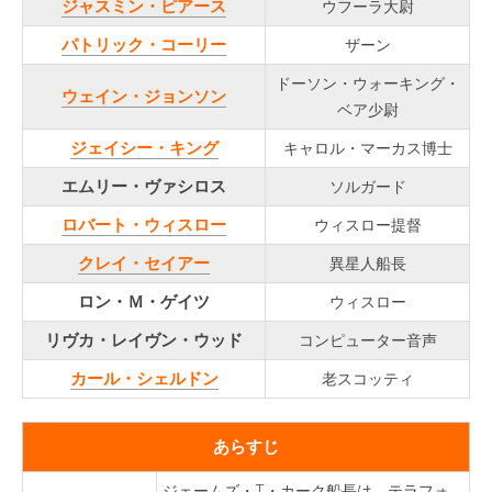
ジャスミン・ピアース
ウフーラ大尉
パトリック・コーリー
ザーン
ドーソン・ウォーキング・
ウェイン・ジョンソン
ベア少尉
ジェイシー・キング
キャロル・マーカス博士
エムリー・ヴァシロス
ソルガード
ロバート・ウィスロー
ウィスロー提督
クレイ・セイアー
異星人船長
ロン・Ｍ・ゲイツ
ウィスロー
リヴカ・レイヴン・ウッド
コンピューター音声
カール・シェルドン
老スコッティ
あらすじ
ジェームズ・T・カーク船長は、テラフォ