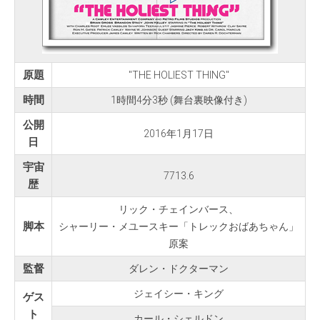
原題
"THE HOLIEST THING"
時間
1時間4分3秒 (舞台裏映像付き)
公開
2016年1月17日
日
宇宙
7713.6
歴
リック・チェインバース、
脚本
シャーリー・メユースキー「トレックおばあちゃん」
原案
監督
ダレン・ドクターマン
ジェイシー・キング
ゲス
ト
カール・シェルドン