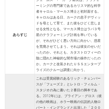
ーミングの専門家であるカリスマ的な科学
者キャロル・マーカス博士と初対面する。
キャロルはある日、カークの息子デヴィッ
ドを母として育て、また彼をひどく悲しま
せる女性となる。マーカス博士はラパ３号
あらすじ
星のテラフォーミング計画を率いている
が、それがひどく悪い方向に向かい、惑星
を荒廃させてしまう。それは彼女のせいだ
ったのか。それとも、カタストロフィーの
陰に隠れた神秘的な闇市場の操作だったの
か。カークと改装されたＵＳＳエンタープ
ライズのクルーは調査に向かう。
これは受賞経験のあるリック・チェンバー
スが「フェーズ２」とレトロ・フィルム・
スタジオの為に書いた２番目の脚本であ
る。2012年には、ブライアン・グロス（彼
の他の映画は、ホラー映画の伝説的人物ロ
バート・イングランドと出演した「２００