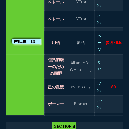
ベトール
B'Etor
29
24-
ベトール
B'Etor
29
ペ
用語
原語
ー
参照FILE
ジ
包括的統
Alliance for
5-
一のため
Global Unity
30
の同盟
22-
星の乱流
astral eddy
80
29
24-
ボーマー
B'omar
29
SECTION 8