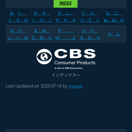
INDEX
あ
い
か き
さ し
た ち
な に
う え お
く け こ
す せ そ
つ て と
ぬ ね の
は ひ
ま み
や
ら り
わ ん
ふ へ ほ
む め も
ゆ よ
る れ ろ
インデックスへ
Last Updated on 2023-07-14 by
masaki