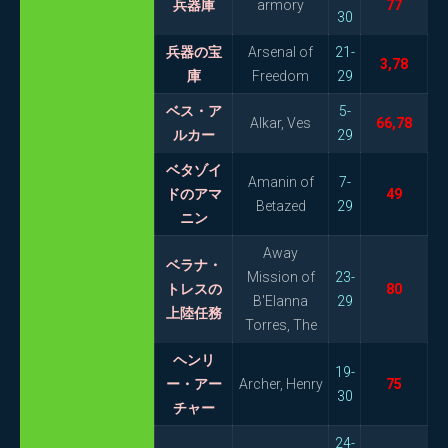
兵器庫
armory
77
30
兵器の宝
Arsenal of
21-
3,78
庫
Freedom
29
ベス・ア
5-
Alkar, Ves
66,78
ルカー
29
ベタゾイ
Amanin of
7-
ドのアマ
49
Betazed
29
ニン
Away
ベラナ・
Mission of
23-
トレスの
80
B'Elanna
29
上陸任務
Torres, The
ヘンリ
19-
ー・アー
Archer, Henry
75
30
チャー
24-