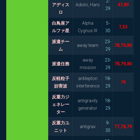
2-
アディス
Adislo, Hars
47,89
29
ロ
白鳥座ア
Alpha
5-
7,53
ルファ星
Cygnus IX
30
派遣チー
23-
away team
78,79,80
ム
29
away
23-
派遣任務
78,79,80
mission
29
反軽粒子
antilepton
18-
79
妨害波
interference
29
反重力ジ
antigravity
18-
ェネレー
generator
29
ター
反重力ユ
9-
antigrav
77,78,79
ニット
30