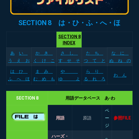
SECTION 8 は・ひ・ふ・へ・ほ
SECTION 8
INDEX
あ
い
か き
さ し
た ち
な に
う え お
く け こ
す せ そ
つ て と
ぬ ね の
は ひ
ま み
や
ら り
わ ん
ふ へ ほ
む め も
ゆ よ
る れ ろ
SECTION 8
用語データベース あ-わ
ペ
用語
原語
ー
参照FILE
ジ
ハーズ・