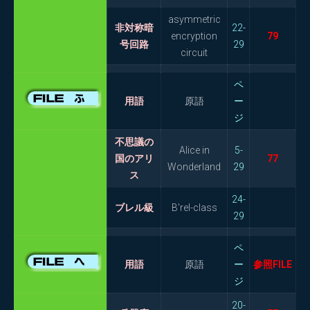
asymmetric
非対称暗
22-
encryption
79
号回路
29
circuit
ペ
用語
原語
ー
ジ
不思議の
Alice in
5-
国のアリ
77
Wonderland
29
ス
24-
ブレル級
B'rel-class
29
ペ
用語
原語
ー
参照FILE
ジ
20-