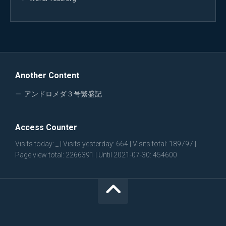
Another Content
アンドロメダ３号繁盛記
Access Counter
Visits today:
_
| Visits yesterday:
664
| Visits total:
189797
|
Page view total:
2266391
| Until 2021-07-30: 454600