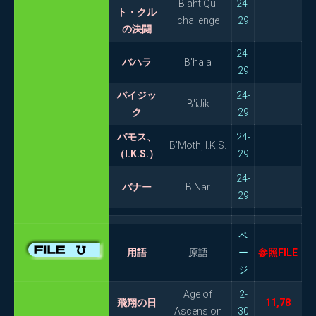
B'aht Qul
24-
ト・クル
challenge
29
の決闘
24-
バハラ
B'hala
29
バイジッ
24-
B'iJik
ク
29
バモス、
24-
B'Moth, I.K.S.
（I.K.S.）
29
24-
バナー
B'Nar
29
ペ
用語
原語
ー
参照FILE
ジ
Age of
2-
飛翔の日
11,78
Ascension
30