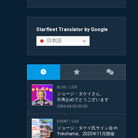
AWARD
SAN
FRANCISCO
YARDS
Starfleet Translator by Google
FAKE
日本語
FILES
LCARS
DESKTOP
STARSHIP
LUCKY
BLOG
/
LOG
COUNTER
ジョージ・タケイさん、
卆寿おめでとうございます
SITE
2026-04-20 00:00
HISTORY
OFFICIAL
EVENT
/
LOG
FAN
ジョージ・タケイ氏サイン会 in
CLUB
Yokohama、2025年11月開催