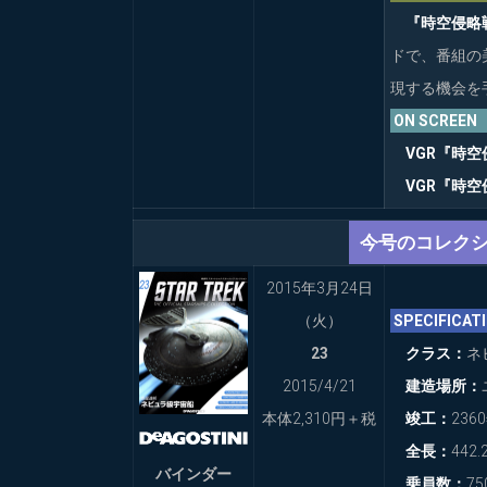
FACT
『時空侵略
FILES
ドで、番組の
–
ISSUES
現する機会を
26
ON SCRE
–
314
VGR『時
VGR『時
今号のコレク
2015年3月24日
（火）
SPECIFIC
23
クラス：
ネ
2015/4/21
建造場所：
本体2,310円＋税
竣工：
236
全長：
442.
バインダー
乗員数：
75