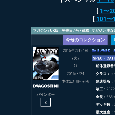
で
活
UK
の
動
[
1〜2
ス
DISCOVERY
ー
[
101〜
2004
STARSHIPS
ル
年
COLLECTION
ー
の
UK
マガジン / UK版
発売日 / 号 / 価格
マガジン 主な
活
エ
動
今号のコレクション
THE
ク
OFFICIAL
セ
2005
STARSHIPS
2015年2月24日
ル
年
COLLECTION
シ
（火）
SPECIFIC
の
BONUS
オ
活
UK
21
船体登録番
の
動
設
2015/3/24
クラス：
ソ
THE
定
2007
OFFICIAL
本体2,310円＋税
建造場所：
年
STARSHIPS
イ
の
竣工：
237
COLLECTION
メ
活
バインダー
SPECIAL
全長：
685
ー
動
UK
2
ジ
デッキ数：
フ
2014
THE
最大速度：
ァ
年