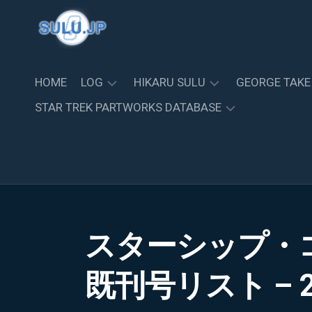
Skip
to
content
HOME
LOG
HIKARU SULU
GEORGE TAKE
STAR TREK PARTWORKS DATABASE
NEWS
ス
バ
SULU.JP
ー
イ
NEWS
THE
EVENT
ル
オ
OFFICIAL
ー
グ
SULU.JP
STARSHIPS
BLOG
登
ラ
更
COLLECTION
場
フ
新
BY
PAST
の
ィ
NEW
FANHOME/DEAGOSTINI
LOG
出
ー
VOYAGES
STARSHIP
スターシップ・
版
NEWS
CLASS
BUILD
フ
物
更
THE
ィ
STARSHIP
新
既刊号リスト – 2
ENTERPRISE-
TOS
ル
GALLERY
D
で
モ
更
の
グ
新