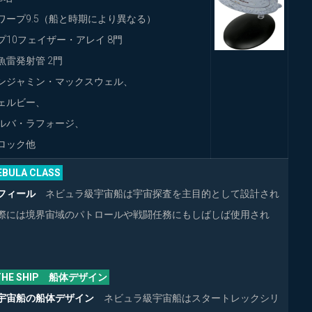
ワープ9.5（船と時期により異なる）
プ10フェイザー・アレイ 8門
発射管 2門
ンジャミン・マックスウェル、
ビー、
ラフォージ、
ク他
EBULA CLASS
フィール
ネビュラ級宇宙船は宇宙探査を主目的として設計され
際には境界宙域のパトロールや戦闘任務にもしばしば使用され
G THE SHIP 船体デザイン
宇宙船の船体デザイン
ネビュラ級宇宙船はスタートレックシリ