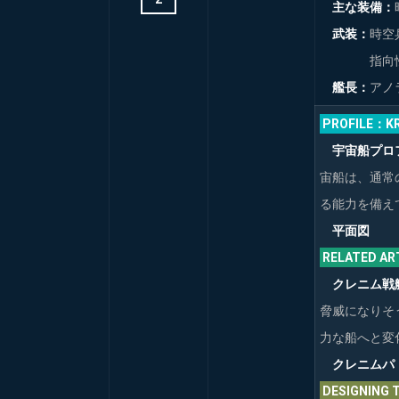
BEST
主な装備：
EPISODE
武装：
時空
COLLECTION
指向性エ
STAR
艦長：
アノ
TREK
FACT
PROFILE：K
FILES
–
宇宙船プロ
OVERVIEW
宙船は、通常
STAR
る能力を備え
TREK
平面図
FACT
FILES
RELATED 
–
クレニム戦
ISSUES
1
脅威になりそ
–
力な船へと変
25
クレニムパ
STAR
DESIGNIN
TREK