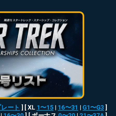
SULU.JP
へ
RIP
サ
イ
ト
ポ
リ
シ
ー
プレート
] [ XL
1〜15
|
16〜31
|
G1〜G3
]
|
16〜30
] [ ボーナス
0〜20
|
21〜37A
]