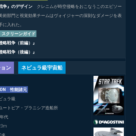
戦争』のデザイン
クレニムが時空侵略をおこなうこのエピソー
美術部門と視覚効果チームはヴォイジャーの深刻なダメージを表
手に入れた。
EN スクリーンガイド
空侵略戦争（前編）』
空侵略戦争（後編）』
ション
ネビュラ級宇宙船
ATION 性能諸元
ビュラ級
ユートピア・プラニシア造船所
0年代
23m
0名