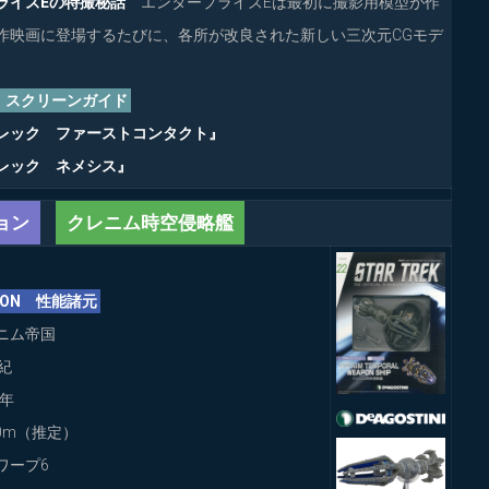
ライズEの特撮秘話
エンタープライズEは最初に撮影用模型が作
作映画に登場するたびに、各所が改良された新しい三次元CGモデ
。
EN スクリーンガイド
レック ファーストコンタクト』
レック ネメシス』
ョン
クレニム時空侵略艦
ATION 性能諸元
ニム帝国
紀
4年
50m（推定）
ワープ6