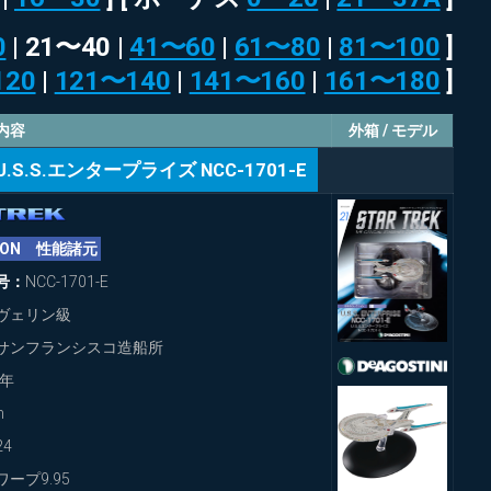
0
| 21〜40 |
41〜60
|
61〜80
|
81〜100
]
120
|
121〜140
|
141〜160
|
161〜180
]
内容
外箱 / モデル
U.S.S.エンタープライズ NCC-1701-E
ATION 性能諸元
号：
NCC-1701-E
ヴェリン級
サンフランシスコ造船所
2年
m
24
ワープ9.95