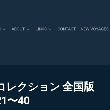
I
ABOUT
LINKS
CONTACT
NEW VOYAGES
エ
関
エ
ク
連
ピ
セ
リ
ソ
ル
ン
ー
シ
ク
ド
オ・
リ
キ
キ
ン
ャ
ャ
コレクション 全国版
ク
ス
ン
バ
ト
ペ
ナ
ー
1〜40
ー
ン
か
ら