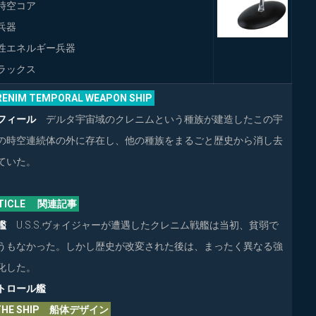
時空コア
兵器
ネルギー兵器
ラックス
RENIM TEMPORAL WEAPON SHIP
フィール
デルタ宇宙域のクレニムという種族が建造したこの宇
の時空連続体の外に存在し、他の種族をまるごと歴史から消し去
ていた。
ARTICLE 関連記事
艦
U.S.S.ヴォイジャーが遭遇したクレニム戦艦は当初、貧弱で
うもなかった。しかし歴史が改変された後は、まったく異なる強
化した。
トロール艦
G THE SHIP 船体デザイン