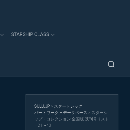
STARSHIP CLASS
STARSHIP
RESEARCH
THE
WOLF
359
RESEARCH
PROJECT
STARSHIP
SULU.JP
>
スタートレック
GALLERY
パートワーク – データベース
>
スターシ
ップ・コレクション 全国版 既刊号リスト
STARSHIP
– 21〜40
CLASS