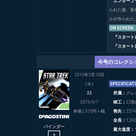
エンタープ
COLLECTION
られた後、新
THE
ルが作られた
OFFICIAL
ON SCRE
STARSHIPS
COLLECTION
『スタート
–
『スタート
MARKET
TEST
今号のコレクシ
THE
OFFICIAL
2015年3月10日
BUILD
THE
（火）
SPECIFIC
ENTERPRISE-
22
所属：
クレ
D
–
2015/4/7
竣工：
22世
MARKET
本体2,310円＋税
喪失：
237
TEST
全長：
1,5
STAR
バインダー
最大速度：
TREK
2