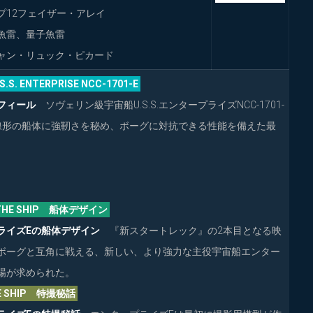
プ12フェイザー・アレイ
、量子魚雷
ャン・リュック・ピカード
S.S. ENTERPRISE NCC-1701-E
フィール
ソヴェリン級宇宙船U.S.S.エンタープライズNCC-1701-
線形の船体に強靭さを秘め、ボーグに対抗できる性能を備えた最
G THE SHIP 船体デザイン
ライズEの船体デザイン
『新スタートレック』の2本目となる映
ボーグと互角に戦える、新しい、より強力な主役宇宙船エンター
場が求められた。
HE SHIP 特撮秘話