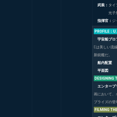
OFFICIAL
イ
の
武装：
タイ
STARSHIPS
ル
活
COLLECTION
光子魚雷
動
XL
指揮官：
ジ
UK
2017
年
PROFILE：U.
THE
の
OFFICIAL
宇宙船プロ
活
STARSHIPS
動
Eは美しい流
COLLECTION
DEDICATION
新鋭艦だ。
2022
PLAQUE
年
船内配置
UK
の
平面図
活
THE
動
DESIGNIN
OFFICIAL
STARSHIPS
エンタープ
COLLECTION
画において、
UK
プライズの登
THE
FILMING T
OFFICIAL
STARSHIPS