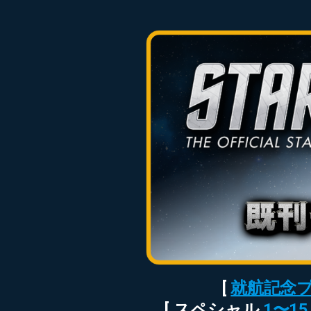
BUILD
ヒ
ラ
THE
カ
フ
惑
ENTERPRISE-
ル・
ィ
星
D
ス
ー
連
–
ー
邦
MARKET
イ
ル
情
TEST
ン
ー
報
タ
配
LOWER
新
ビ
信
DECKS
時
ュ
局
STARSHIPS
間
ー
COLLECTION
軸
リ
UK
で
ン
の
ク
UNIVERSE
ス
STARSHIPS
日
ー
2000
COLLECTION
本
ル
年
で
ー
か
ONLINE
の
ら
DIE-
他
活
2002
CAST
[
就航記念
作
動
年
STARSHIPS
品
の
[ スペシャル
1〜15
COLLECTION