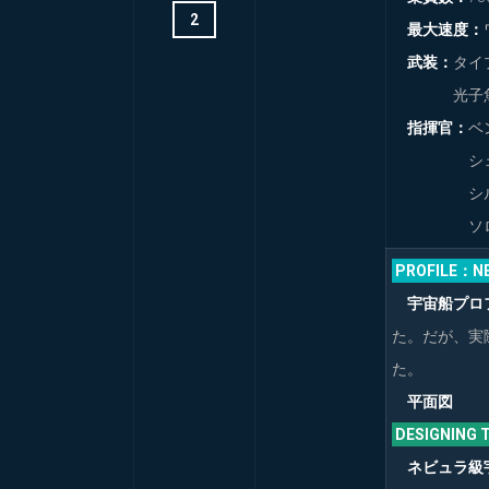
2
最大速度：
武装：
タイ
光子魚雷
指揮官：
ベ
シェル
シルバ・
ソロッ
PROFILE：N
宇宙船プロ
た。だが、実
た。
平面図
DESIGNIN
ネビュラ級