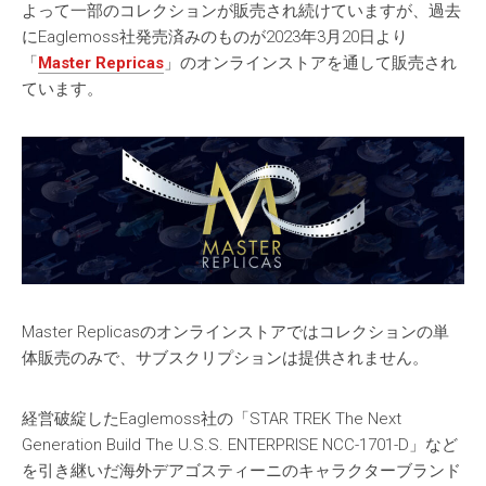
よって一部のコレクションが販売され続けていますが、過去
にEaglemoss社発売済みのものが2023年3月20日より
「
Master Repricas
」のオンラインストアを通して販売され
ています。
Master Replicasのオンラインストアではコレクションの単
体販売のみで、サブスクリプションは提供されません。
経営破綻したEaglemoss社の「STAR TREK The Next
Generation Build The U.S.S. ENTERPRISE NCC-1701-D」など
を引き継いだ海外デアゴスティーニのキャラクターブランド