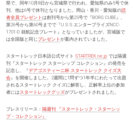
県で、同年10月8日から宮城県で行われ、愛知県のみ5号で休
刊、他は6号で休刊となりました。岡山・香川・愛知版の
読
者全員プレゼント
は創刊号から第25号で『BORG CUBE』、
第26号から第60号までで『U.S.S.エンタープライズNCC-
1701-D 就航記念プレート』となっていましたが、宮城版で
は全国版と同じ
プレゼント
が案内されていました。
スタートレック日本語公式サイト
STARTREK.ne.jp
では隔週
刊『スタートレック スターシップ コレクション』の発売を
記念し、『
デアゴスティーニ杯 スタートレック クイズ大
会
』を開催しました。2週間に1問ずつ1年半にわたって出題
されるスタートレック クイズに解答し、正解率上位の参加
者には
スタートレックグッズ
がプレゼントされました。
プレスリリース：
隔週刊 『スタートレック・スターシッ
プ・コレクション』