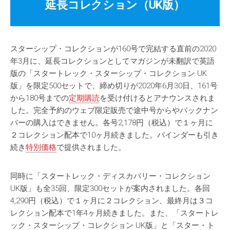
延長コレクション（UK版）
スターシップ・コレクションが160号で完結する直前の2020
年3月に、延長コレクションとしてマガジンが未翻訳で英語
版の「スタートレック・スターシップ・コレクション UK
版」を限定500セットで、締め切りが2020年6月30日、161号
から180号までの
定期購読
を受け付けるとアナウンスされま
した。完全予約のウェブ限定販売で途中号からやバックナン
バーの購入はできません。各号2,178円（税込）で１ヶ月に
２コレクション配本で10ヶ月続きました。バインダーも引き
続き
特別価格
で提供されました。
同時に「スタートレック・ディスカバリー・コレクション
UK版」も全35回、限定300セットが案内されました。各回
4,290円（税込）で１ヶ月に２コレクション、最終月は３コ
レクション配本で1年4ヶ月続きました。また、「スタートレ
ック・スターシップ・コレクション UK版」と「スター・ト