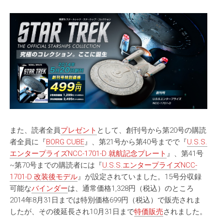
また、読者全員
プレゼント
として、創刊号から第20号の購読
者全員に『
BORG CUBE
』、第21号から第40号までで『
U.S.S.
エンタープライズNCC-1701-D 就航記念プレート
』、第41号
~第70号までの購読者には『
U.S.S.エンタープライズNCC-
1701-D 改装後モデル
』が設定されていました。15号分収録
可能な
バインダー
は、通常価格1,328円（税込）のところ
2014年8月31日までは特別価格699円（税込）で販売されま
したが、その後延長され10月31日まで
特価販売
されました。