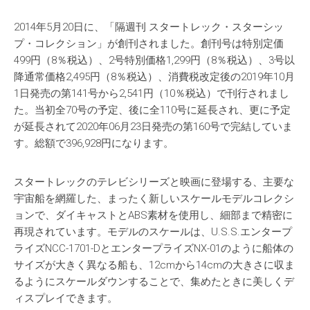
2014年5月20日に、「隔週刊 スタートレック・スターシッ
プ・コレクション」が創刊されました。創刊号は特別定価
499円（8％税込）、2号特別価格1,299円（8％税込）、3号以
降通常価格2,495円（8％税込）、消費税改定後の2019年10月
1日発売の第141号から2,541円（10％税込）で刊行されまし
た。当初全70号の予定、後に全110号に延長され、更に予定
が延長されて2020年06月23日発売の第160号で完結していま
す。総額で396,928円になります。
スタートレックのテレビシリーズと映画に登場する、主要な
宇宙船を網羅した、まったく新しいスケールモデルコレクシ
ョンで、ダイキャストとABS素材を使用し、細部まで精密に
再現されています。モデルのスケールは、U.S.S.エンタープ
ライズNCC-1701-DとエンタープライズNX-01のように船体の
サイズが大きく異なる船も、12cmから14cmの大きさに収ま
るようにスケールダウンすることで、集めたときに美しくデ
ィスプレイできます。