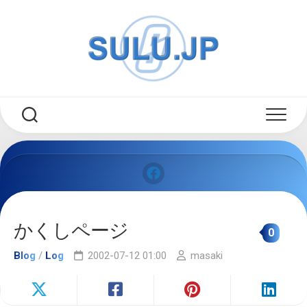
Skip
to
content
かくしページ
0
Blog
/
Log
2002-07-12 01:00
masaki