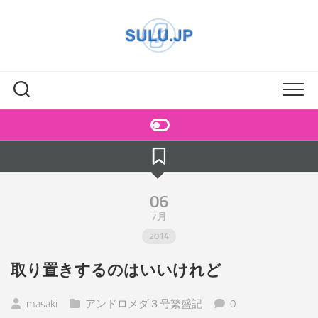
Skip
to
content
06
7月
2014
取り置きするのはいいけれど
masaki
アンドロメダ３号繁盛記
0