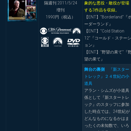
隔週刊 2011/5/24
象的な悪役・敵役が登場
増刊
する3作品を収録。
1990円（税込）
【ENT】"Borderland"『
ーダーランド』
【ENT】"Cold Station
12"『コールド・ステー
ョン』
【ENT】"野望の果て"『
望の果て』
舞台の裏側
『新スター
トレック』２４世紀の小
道具
アラン・シムズが小道具
係として『新スタートレ
ック』のスタッフに参加
した時点では、24世紀が
どんなものになるかはま
ったくの未知数で、いろ