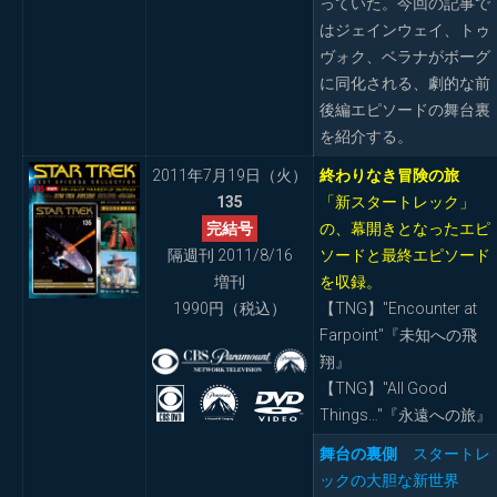
っていた。今回の記事で
はジェインウェイ、トゥ
ヴォク、ベラナがボーグ
に同化される、劇的な前
後編エピソードの舞台裏
を紹介する。
2011年7月19日（火）
終わりなき冒険の旅
135
「新スタートレック」
完結号
の、幕開きとなったエピ
隔週刊 2011/8/16
ソードと最終エピソード
増刊
を収録。
1990円（税込）
【TNG】"Encounter at
Farpoint"『未知への飛
翔』
【TNG】"All Good
Things…"『永遠への旅』
舞台の裏側
スタートレ
ックの大胆な新世界