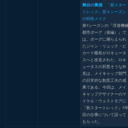
舞台の裏側
『新スター
トレック』第４シーズン
の特殊メイク
第4シーズンの『浮遊機
都市ボーグ（後編）』で
は、ボーグに捕らえられ
たジャン・リュック・ピ
カード艦長がロキュータ
スへと改造された。ロキ
ュータスの邪悪そうな外
見は、メイキャップ部門
の日常的な創意工夫の成
果である。今回は、メイ
キャップデザイナーのマ
イケル・ウェストモアに
『新スタートレック』4
目の仕事について語って
もらった。