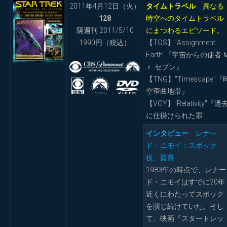
2011年4月12日（火）
タイムトラベル
異なる
128
時空へのタイムトラベル
隔週刊 2011/5/10
にまつわるエピソード。
1990円（税込）
【TOS】"Assignment:
Earth"『宇宙からの使者 
ｒ.セブン』
【TNG】"Timescape"『
空歪曲地帯』
【VOY】"Relativity"『過
に仕掛けられた罪
インタビュー
レナー
ド・ニモイ：スポック
役、監督
1983年の時点で、レナー
ド・ニモイはすでに20年
近くにわたってスポック
を演じ続けていた。そし
て、映画『スタートレッ