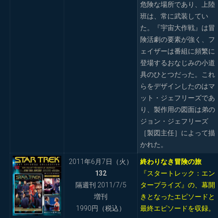
危険な場所であり、上陸
班は、常に武装してい
た。『宇宙大作戦』は冒
険活劇の要素が強く、フ
ェイザーは番組に頻繁に
登場するおなじみの小道
具のひとつだった。これ
らをデザインしたのはマ
ット・ジェフリーズであ
り、製作用の図面は弟の
ジョン・ジェフリーズ
［製図主任］によって描
かれた。
2011年6月7日（火）
終わりなき冒険の旅
132
『スタートレック：エン
隔週刊 2011/7/5
タープライズ』の、幕開
増刊
きとなったエピソードと
1990円（税込）
最終エピソードを収録。