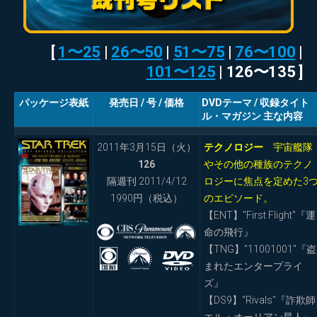
[
1〜25
|
26〜50
|
51〜75
|
76〜100
|
101〜125
| 126〜135 ]
パッケージ表紙
発売日 / 号 / 価格
DVDテーマ / 収録タイト
ル・マガジン 主な内容
2011年3月15日（火）
テクノロジー
宇宙艦隊
126
やその他の種族のテクノ
隔週刊 2011/4/12
ロジーに焦点を定めた3
1990円（税込）
のエピソード。
【ENT】"First Flight"『運
命の飛行』
【TNG】"11001001"『盗
まれたエンタープライ
ズ』
【DS9】"Rivals"『詐欺師