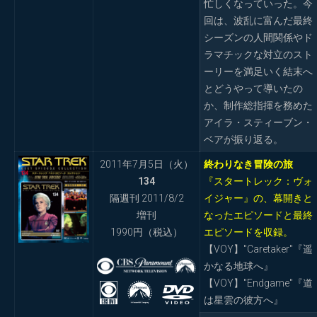
忙しくなっていった。今
回は、波乱に富んだ最終
シーズンの人間関係やド
ラマチックな対立のスト
ーリーを満足いく結末へ
とどうやって導いたの
か、制作総指揮を務めた
アイラ・スティーブン・
ベアが振り返る。
2011年7月5日（火）
終わりなき冒険の旅
134
『スタートレック：ヴォ
隔週刊 2011/8/2
イジャー』の、幕開きと
増刊
なったエピソードと最終
1990円（税込）
エピソードを収録。
【VOY】"Caretaker"『遥
かなる地球へ』
【VOY】"Endgame"『道
は星雲の彼方へ』