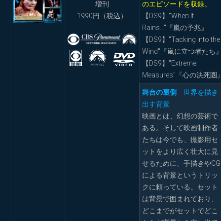
増刊
のエピソードを収録。
1990円（税込）
【DS9】"When It
Rains…"『嵐の予兆』
【DS9】"Tacking into the
Wind"『嵐に立つ者たち
【DS9】"Extreme
Measures"『心の決死圏
舞台の裏側
世界を描き
出す背景
映画とは、幻想の芸術で
ある。そして映画制作者
たちは今でも、撮影用セ
ットをより広く壮大に見
せるために、手描きやCG
による背景というトリッ
クに頼っている。セット
は背景で囲まれており、
どこまでがセットでどこ