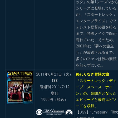
ック』の第1シーズンか
シリーズに登場している
が、『スタートレック：
エンタープライズ』でフ
ォレスト提督の役を得る
まで、特殊メイクで顔が
隠れていた。そのため、
2001年に『夢への旅立
ち』が放送されるまで、
多くのファンは彼の素顔
を知らずにいた。
2011年6月21日（火）
終わりなき冒険の旅
133
『スタートレック：ディ
隔週刊 2011/7/19
ープ・スペース・ナイ
増刊
ン』の、幕開きとなった
1990円（税込）
エピソードと最終エピソ
ードを収録。
【DS9】"Emissary"『聖