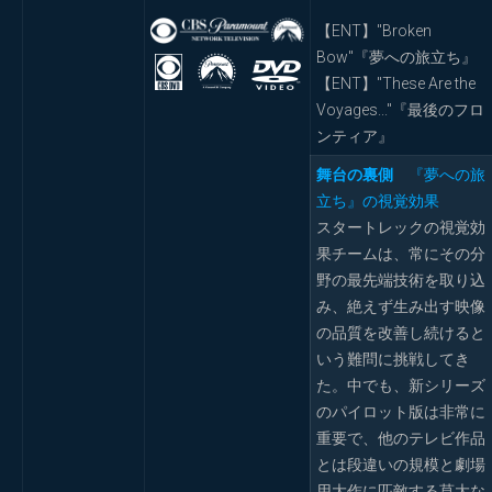
【ENT】"Broken
Bow"『夢への旅立ち』
【ENT】"These Are the
Voyages..."『最後のフロ
ンティア』
舞台の裏側
『夢への旅
立ち』の視覚効果
スタートレックの視覚効
果チームは、常にその分
野の最先端技術を取り込
み、絶えず生み出す映像
の品質を改善し続けると
いう難問に挑戦してき
た。中でも、新シリーズ
のパイロット版は非常に
重要で、他のテレビ作品
とは段違いの規模と劇場
用大作に匹敵する莫大な