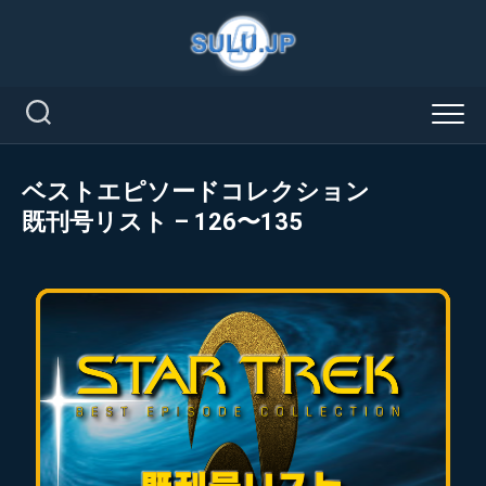
Skip
to
content
ベストエピソードコレクション
既刊号リスト – 126〜135