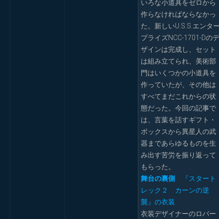
いろな小道具をゼロから
作らなければならなかっ
た。新しいU.S.S.エンタ
プライズNCC-1701-Dの
ザインは完成し、セット
は組み立てられ、美術部
門はいくつかの小道具を
作っていたが、その他は
すべてまだこれからの状
態だった。今回の記事で
は、言葉を話すギフト・
ボックスから異星人の武
器まであらゆるものを生
み出す苦労を振り返って
もらった。
舞台の裏側
『スタート
レック２ カーンの逆
襲』の衣装
衣装デザイナーのロバー