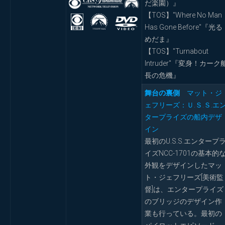
だ楽園）』
【TOS】"Where No Man
Has Gone Before"『光る
めだま』
【TOS】"Turnabout
Intruder"『変身！カーク
長の危機』
舞台の裏側
マット・ジ
ェフリーズ：Ｕ.Ｓ.Ｓ.エ
タープライズの船内デザ
イン
最初のU.S.S.エンタープ
イズNCC-1701の基本的
外観をデザインしたマッ
ト・ジェフリーズ[美術監
督]は、エンタープライズ
のブリッジのデザイン作
業も行っている。最初の