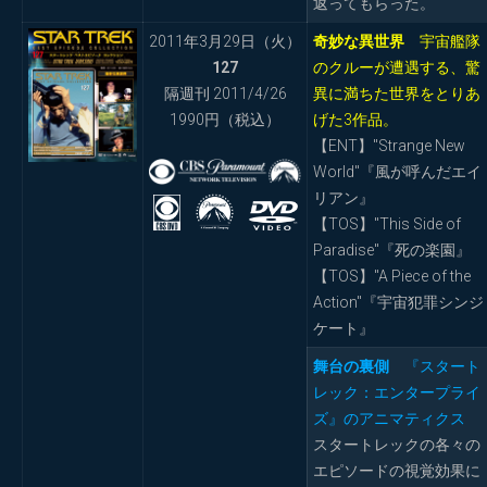
返ってもらった。
2011年3月29日（火）
奇妙な異世界
宇宙艦隊
127
のクルーが遭遇する、驚
隔週刊 2011/4/26
異に満ちた世界をとりあ
1990円（税込）
げた3作品。
【ENT】"Strange New
World"『風が呼んだエイ
リアン』
【TOS】"This Side of
Paradise"『死の楽園』
【TOS】"A Piece of the
Action"『宇宙犯罪シンジ
ケート』
舞台の裏側
『スタート
レック：エンタープライ
ズ』のアニマティクス
スタートレックの各々の
エピソードの視覚効果に