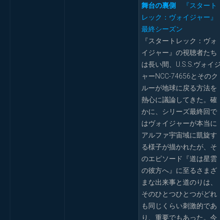
舞台の裏側
『スタート
レック：ヴォイジャー』
最終シーズン
『スタートレック：ヴォ
イジャー』の視聴者たち
は長い間、U.S.S.ヴォイ
ャーNCC-74656とそのク
ルーが地球に戻る方法を
熱心に議論してきた。確
かに、シリーズ最終回で
はヴォイジャーが本当に
アルファ宇宙域に凱旋す
る様子が描かれたが、そ
のエピソード『道は星雲
の彼方へ』に至るさまざ
まな出来事と道のりは、
そのひとつひとつがどれ
も同じくらい刺激的であ
り、重要でもあった。今