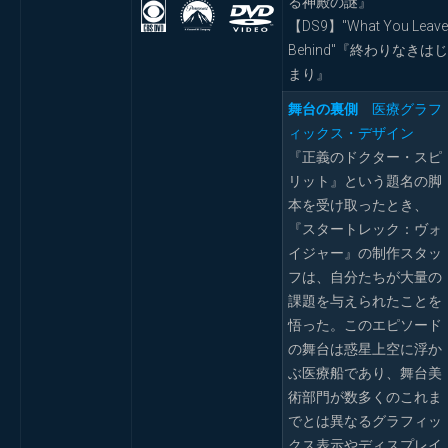
る神殿の謎』
【DS9】"What You Leave
Behind"『終わりなきはじ
まり』
舞台の裏側
医療グラフ
ィックス・デザイン
『正義のドクター・スピ
リット』という題名の脚
本を受け取ったとき、
『スタートレック：ヴォ
イジャー』の制作スタッ
フは、自分たちが大量の
課題を与えられたことを
悟った。このエピソード
の舞台は惑星上空に浮か
ぶ医療船であり、舞台美
術部門が数多くのこれま
でとは異なるグラフィッ
クス表示やディスプレイ